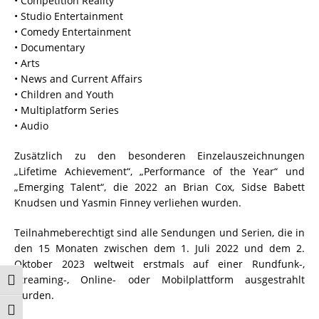
• Competition Reality
• Studio Entertainment
• Comedy Entertainment
• Documentary
• Arts
• News and Current Affairs
• Children and Youth
• Multiplatform Series
• Audio
Zusätzlich zu den besonderen Einzelauszeichnungen
„Lifetime Achievement“, „Performance of the Year“ und
„Emerging Talent“, die 2022 an Brian Cox, Sidse Babett
Knudsen und Yasmin Finney verliehen wurden.
Teilnahmeberechtigt sind alle Sendungen und Serien, die in
den 15 Monaten zwischen dem 1. Juli 2022 und dem 2.
Oktober 2023 weltweit erstmals auf einer Rundfunk-,
Streaming-, Online- oder Mobilplattform ausgestrahlt
Umschalten auf hohe Kontraste
wurden.
Schrift vergrößern