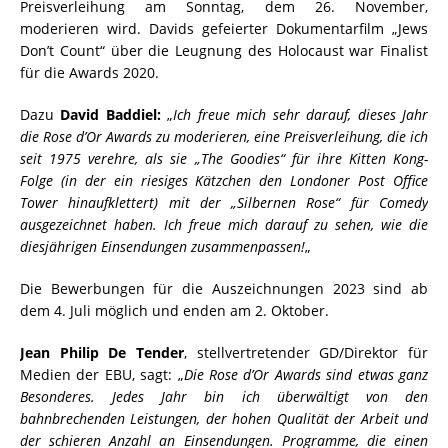
Preisverleihung am Sonntag, dem 26. November,
moderieren wird. Davids gefeierter Dokumentarfilm „Jews
Don’t Count“ über die Leugnung des Holocaust war Finalist
für die Awards 2020.
Dazu
David Baddiel:
„
Ich freue mich sehr darauf, dieses Jahr
die Rose d’Or Awards zu moderieren, eine Preisverleihung, die ich
seit 1975 verehre, als sie „The Goodies“ für ihre Kitten Kong-
Folge (in der ein riesiges Kätzchen den Londoner Post Office
Tower hinaufklettert) mit der „Silbernen Rose“ für Comedy
ausgezeichnet haben. Ich freue mich darauf zu sehen, wie die
diesjährigen Einsendungen zusammenpassen!
„
Die Bewerbungen für die Auszeichnungen 2023 sind ab
dem 4. Juli möglich und enden am 2. Oktober.
Jean Philip De Tender
, stellvertretender GD/Direktor für
Medien der EBU, sagt: „
Die Rose d’Or Awards sind etwas ganz
Besonderes. Jedes Jahr bin ich überwältigt von den
bahnbrechenden Leistungen, der hohen Qualität der Arbeit und
der schieren Anzahl an Einsendungen. Programme, die einen