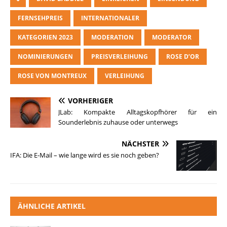
FERNSEHPREIS
INTERNATIONALER
KATEGORIEN 2023
MODERATION
MODERATOR
NOMINIERUNGEN
PREISVERLEIHUNG
ROSE D’OR
ROSE VON MONTREUX
VERLEIHUNG
VORHERIGER
JLab: Kompakte Alltagskopfhörer für ein
Sounderlebnis zuhause oder unterwegs
NÄCHSTER
IFA: Die E-Mail – wie lange wird es sie noch geben?
ÄHNLICHE ARTIKEL