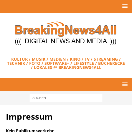
KULTUR / MUSIK / MEDIEN / KINO / TV / STREAMING /
TECHNIK / FOTO / SOFTWARE+ / LIFESTYLE / BÜCHERECKE
/ LOKALES @ BREAKINGNEWS4ALL
Impressum
Kein
Publikumsverkehr