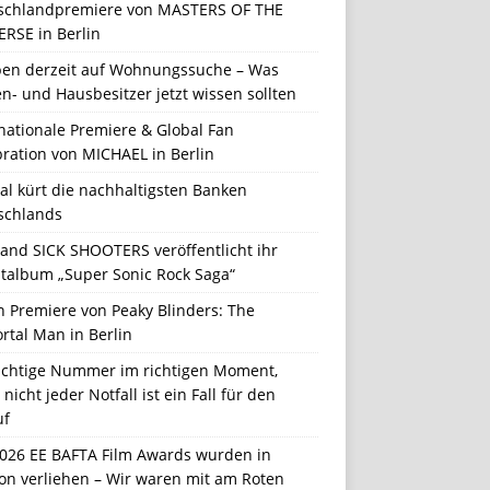
schlandpremiere von MASTERS OF THE
ERSE in Berlin
en derzeit auf Wohnungssuche – Was
n- und Hausbesitzer jetzt wissen sollten
nationale Premiere & Global Fan
ration von MICHAEL in Berlin
al kürt die nachhaltigsten Banken
schlands
Band SICK SHOOTERS veröffentlicht ihr
talbum „Super Sonic Rock Saga“
n Premiere von Peaky Blinders: The
rtal Man in Berlin
richtige Nummer im richtigen Moment,
nicht jeder Notfall ist ein Fall für den
uf
2026 EE BAFTA Film Awards wurden in
on verliehen – Wir waren mit am Roten