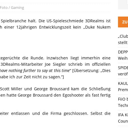
LITZ Staffel 3 neuer Trailer und Premiere in Berlin
KINO / TV /
 Foto / Gaming
ein Gaming-Headset mit Next-Gen-Technologie auf den Markt: Das
 Spielbranche halt. Die US-Spieleschmiede 3DRealms ist
ZU
h einer 12jährigen Entwicklungszeit kein „Duke Nukem
„Club
ten Bänder – Die neue Generation“ stellt sich vor
KINO / TV /
stell
DEPP
tegerüchte die Runde. Inzwischen liegt immerhin eine
Weihn
3DRealms-Mitarbeiter Joe Siegler schrieb im offiziellen
SPID
I have nothing further to say at this time
“ [Übersetzung: „Dies
veröf
habe ich zur Zeit nicht zu sagen.“]
KAULI
n Scott Miller und George Broussard kam die Schließung
Premi
en hatte George Broussard den Egoshooter als fast fertig
FiiO
Tech
beiter entlassen und die Firma geschlossen. Selbst die
IFA K
Coun