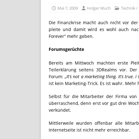
[ Juli 8, 2026 ]
KAULITZ & KAU
Mai 7, 2009
Holger Much
Technik /
STREAMING
[ Juli 8, 2026 ]
FiiO bringt 
Die Finanzkrise macht auch nicht vor der
pleite und damit wird es wohl auch nac
FG3
LIFESTYLE / REISE
Forever“ mehr geben.
[ Juli 28, 2026 ]
„Club der ro
Forumsgerüchte
STREAMING
Bereits am Mittwoch machten erste Plei
Teilerklärung seitens 3DRealms vor. Der 
Forum: „
It’s not a marketing thing. It’s true. 
ist kein Marketing-Trick. Es ist wahr. Mehr 
Selbst für die Mitarbeiter der Firma vo
überraschend, denn erst vor gut drei Woch
verkündet.
Mittlerweile wurden offenbar alle Mitar
Internetseite ist nicht mehr erreichbar.