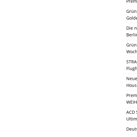
Premi
Grün
Gold
Die 
Berli
Grün
Woch
STRA
Flug
Neue 
Hous
Prem
WEIH
ACD 
Ultim
Deut