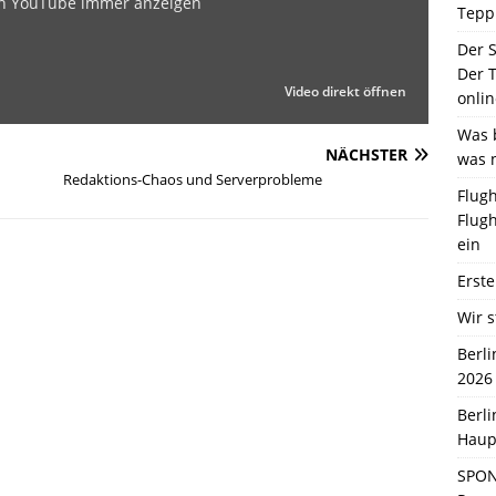
on YouTube immer anzeigen
Tepp
Der 
Der T
Video direkt öffnen
onlin
Was b
NÄCHSTER
was 
Redaktions-Chaos und Serverprobleme
Flugh
Flugh
ein
Erste
Wir s
Berl
2026
Berl
Haup
SPON