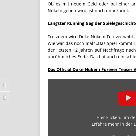
Ob es mit neuem Geld oder bei einer an
Nukem geben wird, ist noch unbekannt.
Längster Running Gag der Spielegeschicht
Trotzdem wird Duke Nukem Forever wohl al
Wie war das noch mal? „Das Spiel kommt ra
den letzten 12 Jahren auf Nachfrage nach 
unrühmliches Ende. Das hat auch ein schi
Das Official Duke Nukem Forever Teaser 
Umschalten auf hohe Kontraste
Schrift vergrößern
Hier klicken, um d
Erfahre mehr in der
D