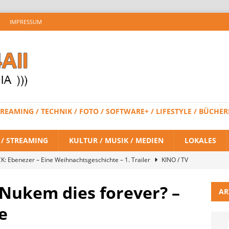
IMPRESSUM
 STREAMING / TECHNIK / FOTO / SOFTWARE+ / LIFESTYLE / BÜC
V / STREAMING
KULTUR / MUSIK / MEDIEN
LOKALES
K: Ebenezer – Eine Weihnachtsgeschichte – 1. Trailer
KINO / TV
Nukem dies forever? –
AR
 BRAND NEW DAY – Finaler Trailer veröffentlicht
KINO / TV /
e