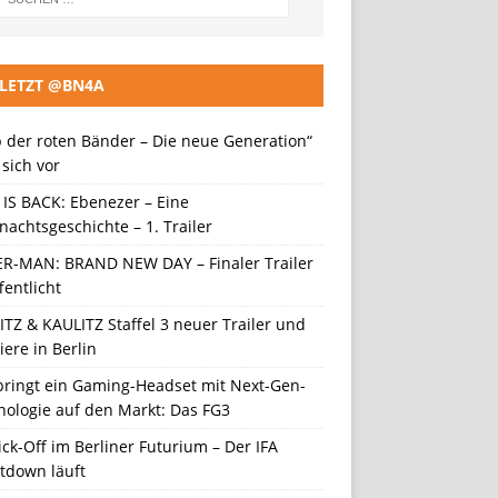
LETZT @BN4A
 der roten Bänder – Die neue Generation“
t sich vor
 IS BACK: Ebenezer – Eine
achtsgeschichte – 1. Trailer
ER-MAN: BRAND NEW DAY – Finaler Trailer
fentlicht
TZ & KAULITZ Staffel 3 neuer Trailer und
ere in Berlin
 bringt ein Gaming-Headset mit Next-Gen-
nologie auf den Markt: Das FG3
ick-Off im Berliner Futurium – Der IFA
tdown läuft