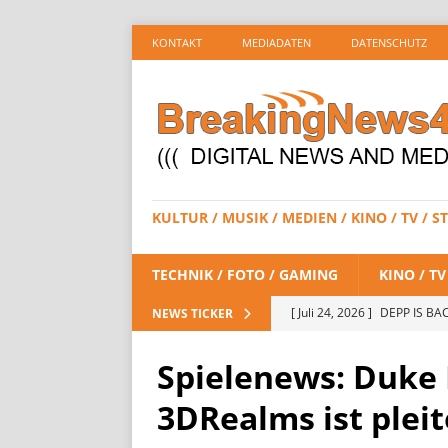
KONTAKT
MEDIADATEN
DATENSCHUTZ
KULTUR / MUSIK / MEDIEN / KINO / TV /
TECHNIK / FOTO / GAMING
KINO / T
[ Juli 24, 2026 ]
DEPP IS BAC
NEWS TICKER
/ STREAMING
Spielenews: Duke 
[ Juli 23, 2026 ]
SPIDER-MAN:
3DRealms ist pleit
STREAMING