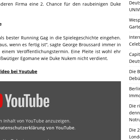
Deut
deren Firma eine 2. Chance für den raubeinigen Duke
UNIV
Wesp
e
Garte
Inter
s bester Running Gag in die Spielegeschichte eingehen.
Celeb
us, wenn es fertig ist“, sagte George Broussard immer in
einem Veröffentlichungstermin. Eine Pleite ist wohl ehr
Capit
eßwütiger Egomane wie Duke Nukem nicht verdient.
Deut
Die 
Video bei Youtube
Debü
Berli
Immo
Die 
denn 
Notr
en Inhalt von YouTube anzuzeigen.
atenschutzerklärung von YouTube
.
Die 
Lond