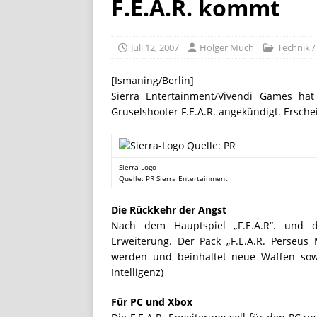
F.E.A.R. kommt
[ Juli 8, 2026 ]
KAULITZ & KAU
STREAMING
Juli 12, 2007
Holger Much
Technik /
[ Juli 8, 2026 ]
FiiO bringt 
FG3
LIFESTYLE / REISE
[Ismaning/Berlin]
Sierra Entertainment/Vivendi Games ha
[ Juli 28, 2026 ]
„Club der ro
Gruselshooter F.E.A.R. angekündigt. Ersch
STREAMING
Sierra-Logo
Quelle: PR Sierra Entertainment
Die Rückkehr der Angst
Nach dem Hauptspiel „F.E.A.R“. und d
Erweiterung. Der Pack „F.E.A.R. Perseus
werden und beinhaltet neue Waffen sowie
Intelligenz)
Für PC und Xbox