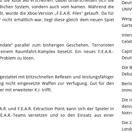
nd die Xbox 360 erscheinen. Dabei unterscheiden sich die
Deut
edlichen System, sondern auch vom Namen. Während die
UNIV
t, wurde die Xbox-Version „F.E.A.R. Files“ getauft. Da für
Wesp
“ nicht erhältlich war, liegt diese gleich dem neuen Spiel
Garte
Inter
Celeb
andate“ parallel zum bisherigen Geschehen. Terroristen
Capit
inem Raumfahrt-Komplex besetzt. Ein neues F.E.A.R.-
Deut
roblem zu lösen.
Die 
Debü
sgestattet mit blitzschnellen Reflexen und leistungsfähiger
ng nicht eingesetzte Waffen zur Verfügung. Gut für den
Berli
 mit erweiteter K.I. trifft.
Immo
Die 
denn 
.R. und F.E.A.R. Extraction Point, kann sich der Spieler in
Notr
.E.A.R.-Teams versetzen und so den Einsatz aus einer
Die 
Lond