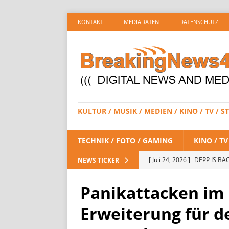
KONTAKT
MEDIADATEN
DATENSCHUTZ
KULTUR / MUSIK / MEDIEN / KINO / TV /
TECHNIK / FOTO / GAMING
KINO / T
[ Juli 24, 2026 ]
DEPP IS BAC
NEWS TICKER
/ STREAMING
Panikattacken im
[ Juli 23, 2026 ]
SPIDER-MAN:
Erweiterung für d
STREAMING