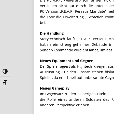
Die F.E.A.R.-Erweiterung soll für den PC u
Versionen nicht nur durch die unterschi
PC-Version „F.E.A.R. Perseus Mandate“ heiß
die Xbox die Erweiterung „Extraction Point
bei.
Die Handlung
Storytechnisch läuft „F.E.A.R. Perseus M
haben ein streng geheimes Gebäude in e
Sonder-Kommando wird entsandt, um das P
Neues Equipment und Gegner
Der Spieler agiert als Hightech-Krieger, au
Ausrüstung. Für den Einsatz stehen bisla
Umschalten auf hohe Kontraste
Spieler, da er schnell auf unbekannte Gegner
Schrift vergrößern
Neues Gameplay
Im Gegensatz zu den bisherigen Titeln F.E.A
die Rolle eines anderen Soldaten des F
anderen Perspektive erleben.