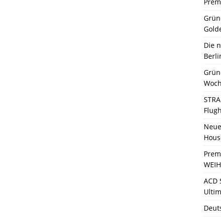
Premi
Grün
Gold
Die 
Berli
Grün
Woch
STRA
Flug
Neue 
Hous
Prem
WEIH
ACD 
Ultim
Deut