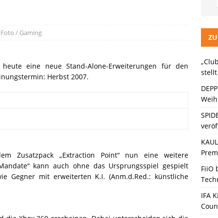
LITZ Staffel 3 neuer Trailer und Premiere in Berlin
KINO / TV /
 Foto / Gaming
ein Gaming-Headset mit Next-Gen-Technologie auf den Markt: Das
ZU
„Club
t heute eine neue Stand-Alone-Erweiterungen für den
ten Bänder – Die neue Generation“ stellt sich vor
KINO / TV /
stell
einungstermin: Herbst 2007.
DEPP
Weihn
SPID
veröf
KAULI
Premi
em Zusatzpack „Extraction Point“ nun eine weitere
 Mandate“ kann auch ohne das Ursprungsspiel gespielt
FiiO
 Gegner mit erweiterten K.I. (Anm.d.Red.: künstliche
Tech
IFA K
Coun