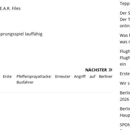
Tepp
.A.R. Files
Der 
Der T
onlin
sprungsspiel lauffähig
Was b
was 
Flugh
Flugh
ein
NÄCHSTER
Erste
 Erste
Pfeffersprayattacke: Erneuter Angriff auf Berliner
Busfahrer
Wir s
Berl
2026
Berl
Haup
SPON