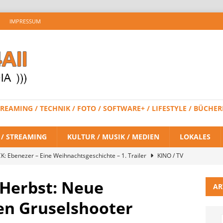
IMPRESSUM
 STREAMING / TECHNIK / FOTO / SOFTWARE+ / LIFESTYLE / BÜC
V / STREAMING
KULTUR / MUSIK / MEDIEN
LOKALES
K: Ebenezer – Eine Weihnachtsgeschichte – 1. Trailer
KINO / TV
 Herbst: Neue
AR
 BRAND NEW DAY – Finaler Trailer veröffentlicht
KINO / TV /
en Gruselshooter