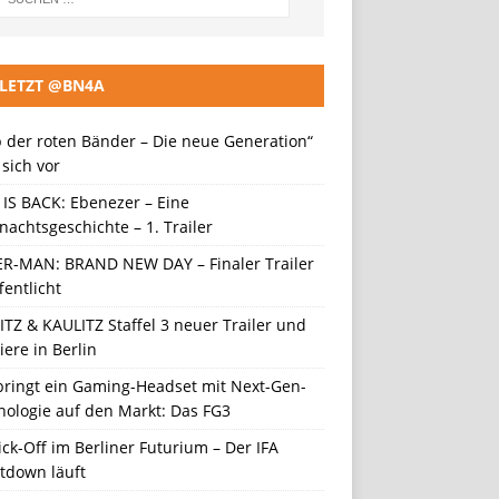
LETZT @BN4A
 der roten Bänder – Die neue Generation“
t sich vor
 IS BACK: Ebenezer – Eine
achtsgeschichte – 1. Trailer
ER-MAN: BRAND NEW DAY – Finaler Trailer
fentlicht
TZ & KAULITZ Staffel 3 neuer Trailer und
ere in Berlin
 bringt ein Gaming-Headset mit Next-Gen-
nologie auf den Markt: Das FG3
ick-Off im Berliner Futurium – Der IFA
tdown läuft