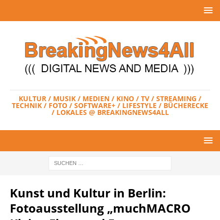
KULTUR / MUSIK / MEDIEN / KINO / TV / STREAMING /
TECHNIK / FOTO / SOFTWARE+ / LIFESTYLE / BÜCHERECKE
/ LOKALES @ BREAKINGNEWS4ALL
Kunst und Kultur in Berlin:
Fotoausstellung „muchMACRO