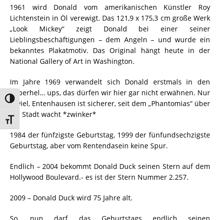
1961 wird Donald vom amerikanischen Künstler Roy
Lichtenstein in Öl verewigt. Das 121,9 x 175,3 cm große Werk
„Look Mickey“ zeigt Donald bei einer seiner
Lieblingsbeschäftigungen – dem Angeln – und wurde ein
bekanntes Plakatmotiv. Das Original hängt heute in der
National Gallery of Art in Washington.
Im Jahre 1969 verwandelt sich Donald erstmals in den
Superhel… ups, das dürfen wir hier gar nicht erwähnen. Nur
Umschalten auf hohe Kontraste
soviel, Entenhausen ist sicherer, seit dem „Phantomias“ über
die Stadt wacht *zwinker*
Schrift vergrößern
1984 der fünfzigste Geburtstag, 1999 der fünfundsechzigste
Geburtstag, aber vom Rentendasein keine Spur.
Endlich – 2004 bekommt Donald Duck seinen Stern auf dem
Hollywood Boulevard.- es ist der Stern Nummer 2.257.
2009 – Donald Duck wird 75 Jahre alt.
So, nun darf das Geburtstags endlich seinen