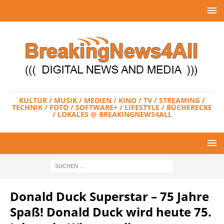
KULTUR / MUSIK / MEDIEN / KINO / TV / STREAMING /
TECHNIK / FOTO / SOFTWARE+ / LIFESTYLE / BÜCHERECKE
/ LOKALES @ BREAKINGNEWS4ALL
Donald Duck Superstar – 75 Jahre
Spaß! Donald Duck wird heute 75.