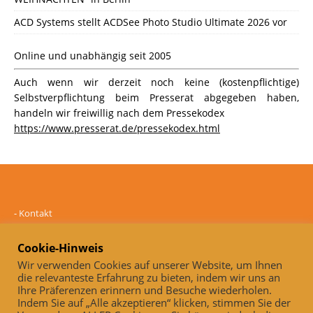
ACD Systems stellt ACDSee Photo Studio Ultimate 2026 vor
Online und unabhängig seit 2005
Auch wenn wir derzeit noch keine (kostenpflichtige)
Selbstverpflichtung beim Presserat abgegeben haben,
handeln wir freiwillig nach dem Pressekodex
https://www.presserat.de/pressekodex.html
-
Kontakt
-
Mediadaten
-
Datenschutz
Cookie-Hinweis
-
Impressum
Wir verwenden Cookies auf unserer Website, um Ihnen
die relevanteste Erfahrung zu bieten, indem wir uns an
Online und unabhängig seit 2005
Ihre Präferenzen erinnern und Besuche wiederholen.
Indem Sie auf „Alle akzeptieren“ klicken, stimmen Sie der
Auch, wenn wir derzeit noch keine (kostenpflichtige)