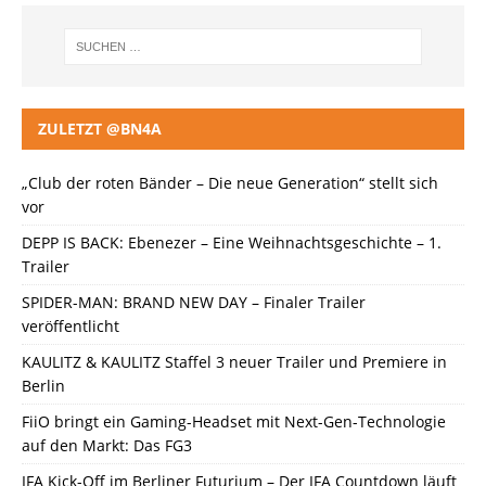
ZULETZT @BN4A
„Club der roten Bänder – Die neue Generation“ stellt sich
vor
DEPP IS BACK: Ebenezer – Eine Weihnachtsgeschichte – 1.
Trailer
SPIDER-MAN: BRAND NEW DAY – Finaler Trailer
veröffentlicht
KAULITZ & KAULITZ Staffel 3 neuer Trailer und Premiere in
Berlin
FiiO bringt ein Gaming-Headset mit Next-Gen-Technologie
auf den Markt: Das FG3
IFA Kick-Off im Berliner Futurium – Der IFA Countdown läuft