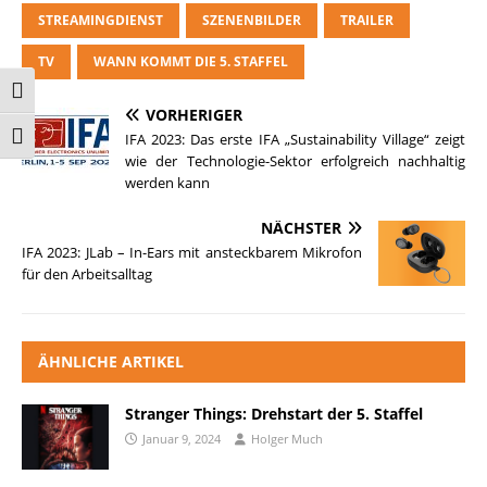
STREAMINGDIENST
SZENENBILDER
TRAILER
TV
WANN KOMMT DIE 5. STAFFEL
Umschalten auf hohe Kontraste
VORHERIGER
IFA 2023: Das erste IFA „Sustainability Village“ zeigt
Schrift vergrößern
wie der Technologie-Sektor erfolgreich nachhaltig
werden kann
NÄCHSTER
IFA 2023: JLab – In-Ears mit ansteckbarem Mikrofon
für den Arbeitsalltag
ÄHNLICHE ARTIKEL
Stranger Things: Drehstart der 5. Staffel
Januar 9, 2024
Holger Much