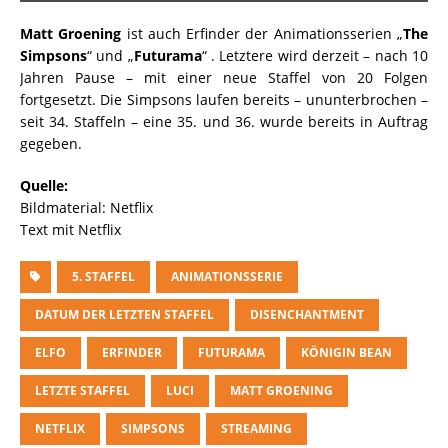
Matt Groening
ist auch Erfinder der Animationsserien „
The
Simpsons
“ und „
Futurama
“ . Letztere wird derzeit – nach 10
Jahren Pause – mit einer neue Staffel von 20 Folgen
fortgesetzt. Die Simpsons laufen bereits – ununterbrochen –
seit 34. Staffeln – eine 35. und 36. wurde bereits in Auftrag
gegeben.
Quelle:
Bildmaterial: Netflix
Text mit Netflix
5. STAFFEL
ANIMATIONSSERIE
DATUM DER LETZTEN STAFFEL
DISENCHANTMENT
ELFO
ERFINDER
FUTURAMA
KÖNIGIN BEAN
LETZTE STAFFEL
LUCI
MATT GROENING
NETFLIX
SIMPSONS
STREAMING