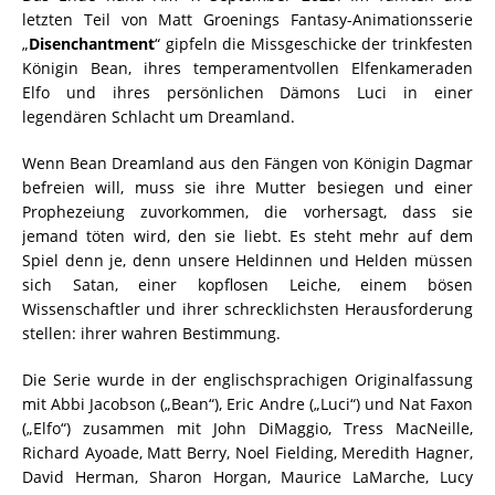
letzten Teil von Matt Groenings Fantasy-Animationsserie
„
Disenchantment
“ gipfeln die Missgeschicke der trinkfesten
Königin Bean, ihres temperamentvollen Elfenkameraden
Elfo und ihres persönlichen Dämons Luci in einer
legendären Schlacht um Dreamland.
Wenn Bean Dreamland aus den Fängen von Königin Dagmar
befreien will, muss sie ihre Mutter besiegen und einer
Prophezeiung zuvorkommen, die vorhersagt, dass sie
jemand töten wird, den sie liebt. Es steht mehr auf dem
Spiel denn je, denn unsere Heldinnen und Helden müssen
sich Satan, einer kopflosen Leiche, einem bösen
Wissenschaftler und ihrer schrecklichsten Herausforderung
stellen: ihrer wahren Bestimmung.
Die Serie wurde in der englischsprachigen Originalfassung
mit Abbi Jacobson („Bean“), Eric Andre („Luci“) und Nat Faxon
(„Elfo“) zusammen mit John DiMaggio, Tress MacNeille,
Richard Ayoade, Matt Berry, Noel Fielding, Meredith Hagner,
David Herman, Sharon Horgan, Maurice LaMarche, Lucy