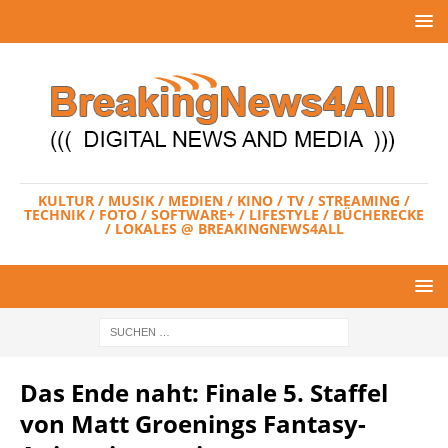
KULTUR / MUSIK / MEDIEN / KINO / TV / STREAMING /
TECHNIK / FOTO / SOFTWARE+ / LIFESTYLE / BÜCHERECKE
/ LOKALES @ BREAKINGNEWS4ALL
Das Ende naht: Finale 5. Staffel
von Matt Groenings Fantasy-