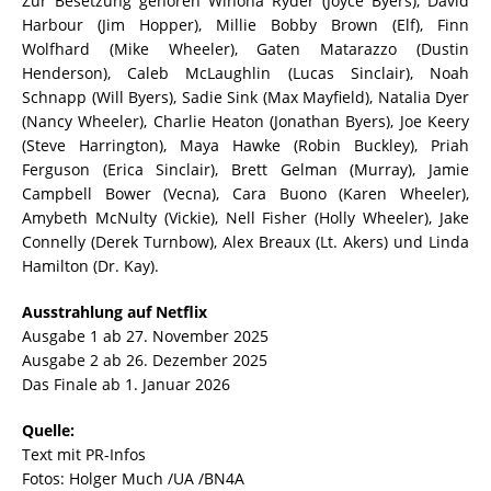
Zur Besetzung gehören Winona Ryder (Joyce Byers), David
Harbour (Jim Hopper), Millie Bobby Brown (Elf), Finn
Wolfhard (Mike Wheeler), Gaten Matarazzo (Dustin
Henderson), Caleb McLaughlin (Lucas Sinclair), Noah
Schnapp (Will Byers), Sadie Sink (Max Mayfield), Natalia Dyer
(Nancy Wheeler), Charlie Heaton (Jonathan Byers), Joe Keery
(Steve Harrington), Maya Hawke (Robin Buckley), Priah
Ferguson (Erica Sinclair), Brett Gelman (Murray), Jamie
Campbell Bower (Vecna), Cara Buono (Karen Wheeler),
Amybeth McNulty (Vickie), Nell Fisher (Holly Wheeler), Jake
Connelly (Derek Turnbow), Alex Breaux (Lt. Akers) und Linda
Hamilton (Dr. Kay).
Ausstrahlung auf Netflix
Ausgabe 1 ab 27. November 2025
Ausgabe 2 ab 26. Dezember 2025
Das Finale ab 1. Januar 2026
Quelle:
Text mit PR-Infos
Fotos: Holger Much /UA /BN4A