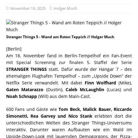
November 19, 2025
Holger Much
Stranger Things 5 - Wand am Roten Teppich // Holger Much
[Berlin]
Am 18. November fand in Berlin-Tempelhof ein Fan-Event
mit Special Screening zur finalen 5. Staffel der Serie
STRANGER THINGS
statt. Dafür wurde der Hangar 7 – des
ehemaligen Flughafen Tempelhof – zum „Upside Down“ der
Netflix Serie verwandelt. Mit dabei
Finn Wolfhard
(Mike),
Gaten Matarazzo
(Dustin),
Caleb McLaughlin
(Lucas) und
Noah Schnapp
(Will) aus dem Main-Cast.
600 Fans und Gäste wie
Tom Beck, Malick Bauer, Riccardo
Simonetti, Rea Garvey und Nico Stank
erlebten dort die
unterschiedlichen Welten des Stranger Things-Universums
interaktiv. Darunter waren Aufbauten wie ein Wald im
Upside-Down-Look mit lauernden Demogorgons, der Pizza-