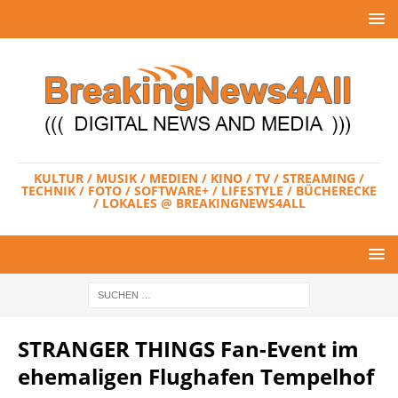
KULTUR / MUSIK / MEDIEN / KINO / TV / STREAMING /
TECHNIK / FOTO / SOFTWARE+ / LIFESTYLE / BÜCHERECKE
/ LOKALES @ BREAKINGNEWS4ALL
STRANGER THINGS Fan-Event im
ehemaligen Flughafen Tempelhof