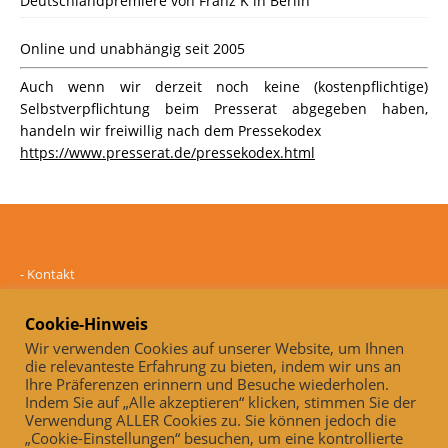
Deutschlandpremiere von Franz K in Berlin
Online und unabhängig seit 2005
Auch wenn wir derzeit noch keine (kostenpflichtige)
Selbstverpflichtung beim Presserat abgegeben haben,
handeln wir freiwillig nach dem Pressekodex
https://www.presserat.de/pressekodex.html
-
Kontakt
-
Mediadaten
-
Datenschutz
Cookie-Hinweis
-
Impressum
Wir verwenden Cookies auf unserer Website, um Ihnen
die relevanteste Erfahrung zu bieten, indem wir uns an
Online und unabhängig seit 2005
Ihre Präferenzen erinnern und Besuche wiederholen.
Indem Sie auf „Alle akzeptieren“ klicken, stimmen Sie der
Auch, wenn wir derzeit noch keine (kostenpflichtige)
Verwendung ALLER Cookies zu. Sie können jedoch die
Selbstverpflichtung beim Presserat abgegeben haben, handeln wir
„Cookie-Einstellungen“ besuchen, um eine kontrollierte