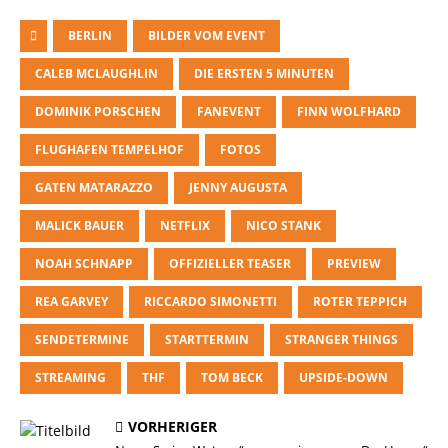
BERLIN
BILDER VOM EVENT
CALEB MCLAUGHLIN
DIE ERSTEN 5 MINUTEN
DOMINIK PORSCHEN
FANEVENT
FINN WOLFHARD
FLUGHAFEN TEMPELHOF
FOTOS
GATEN MATARAZZO
JENNY AUGUSTA
MALICK BAUER
NETFLIX
NICO STANK
NOAH SCHNAPP
OFFIZIELLER TEASER
PREVIEW
REA GARVEY
RICCARDO SIMONETTI
ROTER TEPPICH
SENDETERMINE
STARTTERMIN
STRANGER THINGS
STREAMING
THF
TOM BECK
UPSIDE-DOWN
VORHERIGER