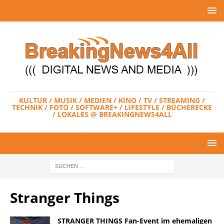
KULTUR / MUSIK / MEDIEN / KINO / TV / STREAMING /
TECHNIK / FOTO / SOFTWARE+ / LIFESTYLE / BÜCHERECKE
/ LOKALES @ BREAKINGNEWS4ALL
Stranger Things
STRANGER THINGS Fan-Event im ehemaligen