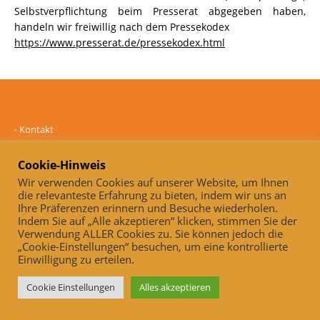
Selbstverpflichtung beim Presserat abgegeben haben,
handeln wir freiwillig nach dem Pressekodex
https://www.presserat.de/pressekodex.html
-
Kontakt
-
Mediadaten
-
Datenschutz
Cookie-Hinweis
-
Impressum
Wir verwenden Cookies auf unserer Website, um Ihnen
die relevanteste Erfahrung zu bieten, indem wir uns an
Online und unabhängig seit 2005
Ihre Präferenzen erinnern und Besuche wiederholen.
Indem Sie auf „Alle akzeptieren“ klicken, stimmen Sie der
Auch, wenn wir derzeit noch keine (kostenpflichtige)
Verwendung ALLER Cookies zu. Sie können jedoch die
Selbstverpflichtung beim Presserat abgegeben haben, handeln wir
„Cookie-Einstellungen“ besuchen, um eine kontrollierte
freiwillig nach dem Pressekodex
Einwilligung zu erteilen.
https://www.presserat.de/pressekodex.html
Cookie Einstellungen
Alles akzeptieren
Copyright © 2026 | MH Magazine WordPress Theme von
MH Themes