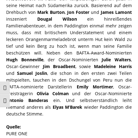
seine Heimat nach Südamerika zurück. Basierend auf dem
Drehbuch von
Mark Burton
,
Jon Foster
und
James Lamont
inszeniert
Dougal Wilson
ein hinreißendes
Familienabenteuer, in dem Paddington einmal mehr zeigen
muss, dass mit britischem Understatement und einem
leckeren Orangenmarmeladebrot unterm Hut kein Wald zu
tief und kein Berg zu hoch ist, wenn man seine Familie
beschützen will. Neben den BAFTA-Award-Nominierten
Hugh Bonneville
, der Oscar-Nominierten
Julie Walters
,
Oscar-Gewinner
Jim Broadbent
, sowie
Madeleine Harris
und
Samuel Joslin
, die schon in den ersten zwei Teilen
mitspielten, tauchen in den Dschungel von Peru nun die
BAFTA-nominierte Darstellerin
Emily Mortimer
, Oscar-
Umschalten auf hohe Kontraste
Preisträgerin
Olivia Colman
und der Oscar-Nominierte
Antonio Banderas
ein. Und selbstverständlich leiht
Schrift vergrößern
niemand anderes als
Elyas M’Barek
wieder Paddington die
deutsche Stimme.
Quelle:
PURE ONE