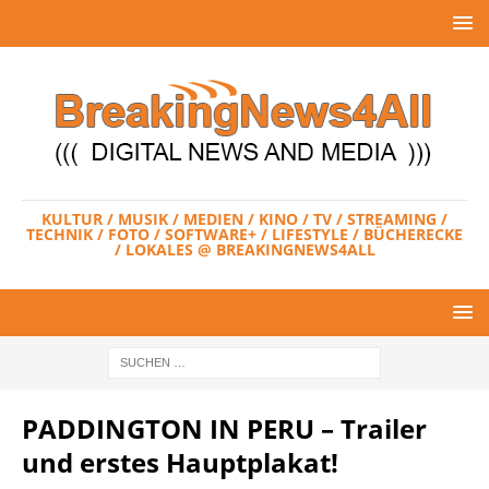
KULTUR / MUSIK / MEDIEN / KINO / TV / STREAMING /
TECHNIK / FOTO / SOFTWARE+ / LIFESTYLE / BÜCHERECKE
/ LOKALES @ BREAKINGNEWS4ALL
PADDINGTON IN PERU – Trailer
und erstes Hauptplakat!