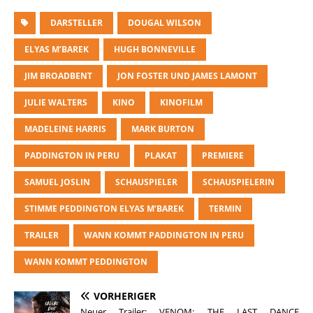
DARSTELLER
DOUGAL WILSON
ELYAS M’BAREK
HUGH BONNEVILLE
JIM BROADBENT
JON FOSTER UND JAMES LAMONT
JULIE WALTERS
KINO
KINOFILM
MADELEINE HARRIS
MARK BURTON
PADDINGTON IN PERU
PLAKAT
PREMIERE
SAMUEL JOSLIN
SCHAUSPIELER
SCHAUSPIELERIN
STIMME PEDDINGTON ELYAS M’BAREK
TERMIN
TRAILER
WANN KOMMT PADDINGTON IN PERU
WANN KOMMT PEDDINGTON
VORHERIGER
Neuer Trailer: VENOM: THE LAST DANCE