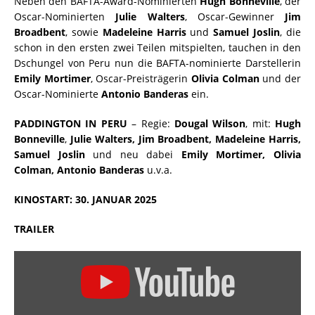
Neben den BAFTA-Award-Nominierten
Hugh Bonneville
, der
Oscar-Nominierten
Julie Walters
, Oscar-Gewinner
Jim
Broadbent
, sowie
Madeleine Harris
und
Samuel Joslin
, die
schon in den ersten zwei Teilen mitspielten, tauchen in den
Dschungel von Peru nun die BAFTA-nominierte Darstellerin
Emily Mortimer
, Oscar-Preisträgerin
Olivia Colman
und der
Oscar-Nominierte
Antonio Banderas
ein.
PADDINGTON IN PERU
– Regie:
Dougal Wilson
, mit:
Hugh
Bonneville
,
Julie Walters, Jim Broadbent, Madeleine Harris,
Samuel Joslin
und neu dabei
Emily Mortimer, Olivia
Colman, Antonio Banderas
u.v.a.
KINOSTART: 30. JANUAR 2025
TRAILER