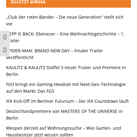
ZULETZT @BN4A
„Club der roten Bänder – Die neue Generation“ stellt sich
vor
DEPP IS BACK: Ebenezer – Eine Weihnachtsgeschichte – 1.
Umschalten auf hohe Kontraste
Trailer
SPIDER-MAN: BRAND NEW DAY – Finaler Trailer
Schrift vergrößern
veröffentlicht
KAULITZ & KAULITZ Staffel 3 neuer Trailer und Premiere in
Berlin
FiiO bringt ein Gaming-Headset mit Next-Gen-Technologie
auf den Markt: Das FG3
IFA Kick-Off im Berliner Futurium – Der IFA Countdown läuft
Deutschlandpremiere von MASTERS OF THE UNIVERSE in
Berlin
Wespen derzeit auf Wohnungssuche – Was Garten- und
Hausbesitzer jetzt wissen sollten