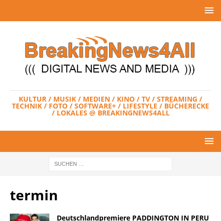
KULTUR / MUSIK / MEDIEN / KINO / TV / STREAMING /
TECHNIK / FOTO / SOFTWARE+ / LIFESTYLE / BÜCHERECKE
/ LOKALES @ BREAKINGNEWS4ALL
termin
Deutschlandpremiere PADDINGTON IN PERU