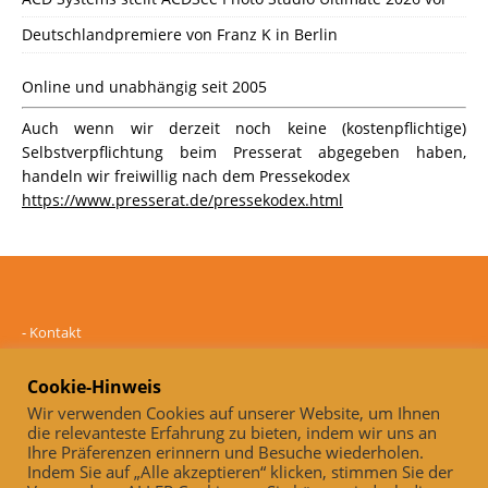
Deutschlandpremiere von Franz K in Berlin
Online und unabhängig seit 2005
Auch wenn wir derzeit noch keine (kostenpflichtige)
Selbstverpflichtung beim Presserat abgegeben haben,
handeln wir freiwillig nach dem Pressekodex
https://www.presserat.de/pressekodex.html
-
Kontakt
-
Mediadaten
-
Datenschutz
Cookie-Hinweis
-
Impressum
Wir verwenden Cookies auf unserer Website, um Ihnen
die relevanteste Erfahrung zu bieten, indem wir uns an
Online und unabhängig seit 2005
Ihre Präferenzen erinnern und Besuche wiederholen.
Indem Sie auf „Alle akzeptieren“ klicken, stimmen Sie der
Auch, wenn wir derzeit noch keine (kostenpflichtige)