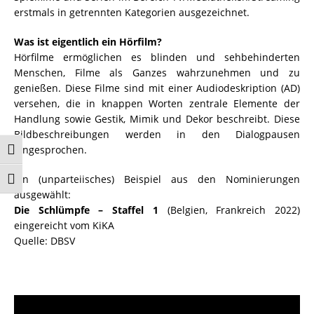
erstmals in getrennten Kategorien ausgezeichnet.
Was ist eigentlich ein Hörfilm?
Hörfilme ermöglichen es blinden und sehbehinderten
Menschen, Filme als Ganzes wahrzunehmen und zu
genießen. Diese Filme sind mit einer Audiodeskription (AD)
versehen, die in knappen Worten zentrale Elemente der
Handlung sowie Gestik, Mimik und Dekor beschreibt. Diese
Bildbeschreibungen werden in den Dialogpausen
eingesprochen.
Umschalten auf hohe Kontraste
Ein (unparteiisches) Beispiel aus den Nominierungen
Schrift vergrößern
ausgewählt:
Die Schlümpfe – Staffel 1
(Belgien, Frankreich 2022)
eingereicht vom KiKA
Quelle: DBSV