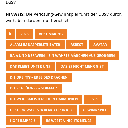
DBSV
HINWEIS:
Die Verlosung/Gewinnspiel führt der DBSV durch,
wir haben darüber nur berichtet
2023
ABSTIMMUNG
ALARM IM KASPERLETHEATER
ASBEST
AVATAR
BAIA UND DER WEIN – EIN WAHRES MÄRCHEN AUS GEORGIEN
DAS BLEIBT UNTER UNS
DAS ES NICHT MEHR GIBT
DIE DREI ??? – ERBE DES DRACHEN
DIE SCHLÜMPFE – STAFFEL 1
DIE WERCKMEISTERSCHEN HARMONIEN
ELVIS
GESTERN WAREN WIR NOCH KINDER
GEWINNSPIEL
HÖRFILMPREIS
IM WESTEN NICHTS NEUES