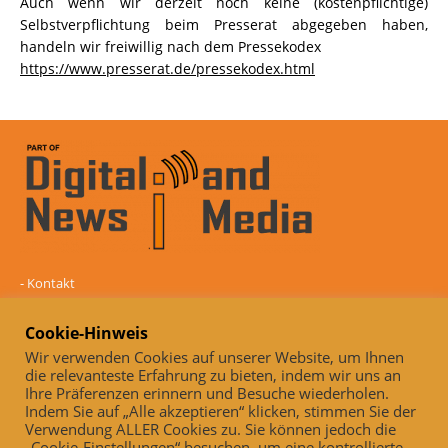
Auch wenn wir derzeit noch keine (kostenpflichtige)
Selbstverpflichtung beim Presserat abgegeben haben,
handeln wir freiwillig nach dem Pressekodex
https://www.presserat.de/pressekodex.html
-
Kontakt
-
Mediadaten
-
Datenschutz
Cookie-Hinweis
-
Impressum
Wir verwenden Cookies auf unserer Website, um Ihnen
die relevanteste Erfahrung zu bieten, indem wir uns an
Online und unabhängig seit 2005
Ihre Präferenzen erinnern und Besuche wiederholen.
Indem Sie auf „Alle akzeptieren“ klicken, stimmen Sie der
Auch, wenn wir derzeit noch keine (kostenpflichtige)
Verwendung ALLER Cookies zu. Sie können jedoch die
Selbstverpflichtung beim Presserat abgegeben haben, handeln wir
„Cookie-Einstellungen“ besuchen, um eine kontrollierte