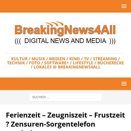
KULTUR / MUSIK / MEDIEN / KINO / TV / STREAMING /
TECHNIK / FOTO / SOFTWARE+ / LIFESTYLE / BÜCHERECKE
/ LOKALES @ BREAKINGNEWS4ALL
Ferienzeit – Zeugniszeit – Frustzeit
? Zensuren-Sorgentelefon