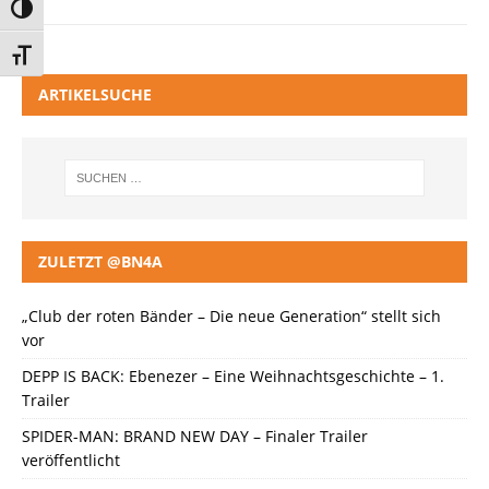
Umschalten auf hohe Kontraste
Schrift vergrößern
ARTIKELSUCHE
ZULETZT @BN4A
„Club der roten Bänder – Die neue Generation“ stellt sich
vor
DEPP IS BACK: Ebenezer – Eine Weihnachtsgeschichte – 1.
Trailer
SPIDER-MAN: BRAND NEW DAY – Finaler Trailer
veröffentlicht