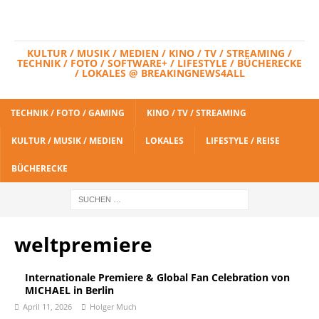
KULTUR / MUSIK / MEDIEN / KINO / TV / STREAMING /
TECHNIK / FOTO / SOFTWARE+ / LIFESTYLE / BÜCHERECKE
/ LOKALES @ BREAKINGNEWS4ALL
TECHNIK / FOTO / GAMING
KINO / TV / STREAMING
KULTUR / MUSIK / MEDIEN
LOKALES
LIFESTYLE / REISE
BÜCHERECKE
weltpremiere
Internationale Premiere & Global Fan Celebration von
MICHAEL in Berlin
April 11, 2026
Holger Much