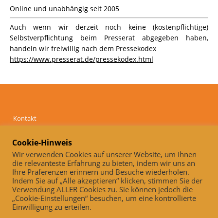
Online und unabhängig seit 2005
Auch wenn wir derzeit noch keine (kostenpflichtige)
Selbstverpflichtung beim Presserat abgegeben haben,
handeln wir freiwillig nach dem Pressekodex
https://www.presserat.de/pressekodex.html
-
Kontakt
-
Mediadaten
-
Datenschutz
Cookie-Hinweis
-
Impressum
Wir verwenden Cookies auf unserer Website, um Ihnen
die relevanteste Erfahrung zu bieten, indem wir uns an
Online und unabhängig seit 2005
Ihre Präferenzen erinnern und Besuche wiederholen.
Indem Sie auf „Alle akzeptieren“ klicken, stimmen Sie der
Auch, wenn wir derzeit noch keine (kostenpflichtige)
Verwendung ALLER Cookies zu. Sie können jedoch die
Selbstverpflichtung beim Presserat abgegeben haben, handeln wir
„Cookie-Einstellungen“ besuchen, um eine kontrollierte
freiwillig nach dem Pressekodex
Einwilligung zu erteilen.
https://www.presserat.de/pressekodex.html