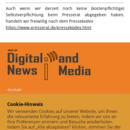
Auch wenn wir derzeit noch keine (kostenpflichtige)
Selbstverpflichtung beim Presserat abgegeben haben,
handeln wir freiwillig nach dem Pressekodex
https://www.presserat.de/pressekodex.html
-
Kontakt
-
Mediadaten
-
Datenschutz
Cookie-Hinweis
-
Impressum
Wir verwenden Cookies auf unserer Website, um Ihnen
die relevanteste Erfahrung zu bieten, indem wir uns an
Online und unabhängig seit 2005
Ihre Präferenzen erinnern und Besuche wiederholen.
Indem Sie auf „Alle akzeptieren“ klicken, stimmen Sie der
Auch, wenn wir derzeit noch keine (kostenpflichtige)