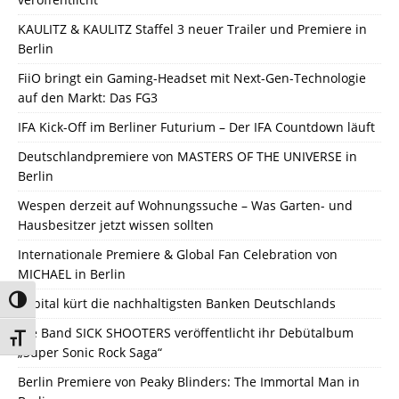
KAULITZ & KAULITZ Staffel 3 neuer Trailer und Premiere in
Berlin
FiiO bringt ein Gaming-Headset mit Next-Gen-Technologie
auf den Markt: Das FG3
IFA Kick-Off im Berliner Futurium – Der IFA Countdown läuft
Deutschlandpremiere von MASTERS OF THE UNIVERSE in
Berlin
Wespen derzeit auf Wohnungssuche – Was Garten- und
Hausbesitzer jetzt wissen sollten
Internationale Premiere & Global Fan Celebration von
MICHAEL in Berlin
Umschalten auf hohe Kontraste
Capital kürt die nachhaltigsten Banken Deutschlands
Die Band SICK SHOOTERS veröffentlicht ihr Debütalbum
Schrift vergrößern
„Super Sonic Rock Saga“
Berlin Premiere von Peaky Blinders: The Immortal Man in