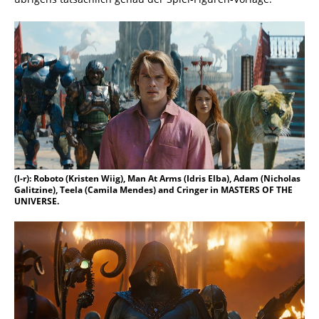
(l-r): Roboto (Kristen Wiig), Man At Arms (Idris Elba), Adam (Nicholas
Galitzine), Teela (Camila Mendes) and Cringer in MASTERS OF THE
UNIVERSE.