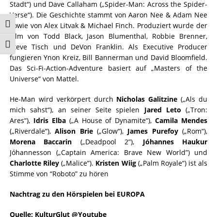
Stadt“) und Dave Callaham („Spider-Man: Across the Spider-
Verse“). Die Geschichte stammt von Aaron Nee & Adam Nee
sowie von Alex Litvak & Michael Finch. Produziert wurde der
Umschalten auf hohe Kontraste
Film von Todd Black, Jason Blumenthal, Robbie Brenner,
Schrift vergrößern
Steve Tisch und DeVon Franklin. Als Executive Producer
fungieren Ynon Kreiz, Bill Bannerman und David Bloomfield.
Das Sci-Fi-Action-Adventure basiert auf „Masters of the
Universe“ von Mattel.
He-Man wird verkörpert durch
Nicholas Galitzine
(„Als du
mich sahst“), an seiner Seite spielen
Jared Leto
(„Tron:
Ares“),
Idris Elba
(„A House of Dynamite“),
Camila Mendes
(„Riverdale“),
Alison Brie
(„Glow“),
James Purefoy
(„Rom“),
Morena Baccarin
(„Deadpool 2”),
Jóhannes Haukur
Jóhannesson („Captain America: Brave New World”) und
Charlotte Riley
(„Malice“).
Kristen Wiig
(„Palm Royale“) ist als
Stimme von “Roboto” zu hören
Nachtrag zu den Hörspielen bei EUROPA
Quelle: KulturGlut @Youtube