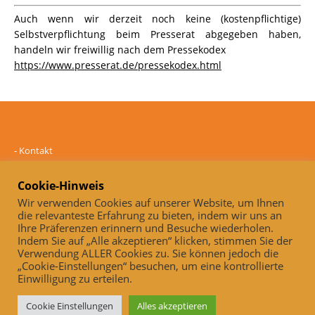
Auch wenn wir derzeit noch keine (kostenpflichtige)
Selbstverpflichtung beim Presserat abgegeben haben,
handeln wir freiwillig nach dem Pressekodex
https://www.presserat.de/pressekodex.html
-
Kontakt
-
Mediadaten
-
Datenschutz
Cookie-Hinweis
-
Impressum
Wir verwenden Cookies auf unserer Website, um Ihnen
die relevanteste Erfahrung zu bieten, indem wir uns an
Online und unabhängig seit 2005
Ihre Präferenzen erinnern und Besuche wiederholen.
Indem Sie auf „Alle akzeptieren“ klicken, stimmen Sie der
Auch, wenn wir derzeit noch keine (kostenpflichtige)
Verwendung ALLER Cookies zu. Sie können jedoch die
Selbstverpflichtung beim Presserat abgegeben haben, handeln wir
„Cookie-Einstellungen“ besuchen, um eine kontrollierte
freiwillig nach dem Pressekodex
Einwilligung zu erteilen.
https://www.presserat.de/pressekodex.html
Cookie Einstellungen
Alles akzeptieren