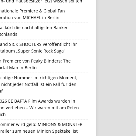
n- und Hausbesitzer jetzt wissen sollten
nationale Premiere & Global Fan
ration von MICHAEL in Berlin
al kürt die nachhaltigsten Banken
schlands
Band SICK SHOOTERS veröffentlicht ihr
talbum „Super Sonic Rock Saga“
n Premiere von Peaky Blinders: The
rtal Man in Berlin
richtige Nummer im richtigen Moment,
nicht jeder Notfall ist ein Fall für den
uf
2026 EE BAFTA Film Awards wurden in
on verliehen – Wir waren mit am Roten
ich
Sommer wird gelb: MINIONS & MONSTER –
railer zum neuen Minion Spektakel ist