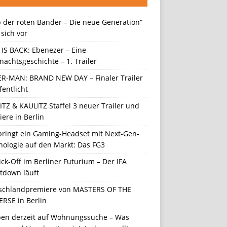
 der roten Bänder – Die neue Generation“
t sich vor
 IS BACK: Ebenezer – Eine
achtsgeschichte – 1. Trailer
ER-MAN: BRAND NEW DAY – Finaler Trailer
fentlicht
TZ & KAULITZ Staffel 3 neuer Trailer und
ere in Berlin
 bringt ein Gaming-Headset mit Next-Gen-
nologie auf den Markt: Das FG3
ick-Off im Berliner Futurium – Der IFA
tdown läuft
schlandpremiere von MASTERS OF THE
ERSE in Berlin
en derzeit auf Wohnungssuche – Was