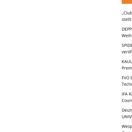
„Club
ein Gaming-Headset mit Next-Gen-Technologie auf den Markt: Das
stell
DEPP
Weihn
SPID
veröf
KAULI
Premi
FiiO
Tech
IFA K
Coun
Deut
UNIV
Wesp