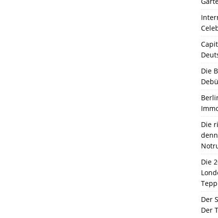
Garte
Inter
Celeb
Capit
Deut
Die 
Debü
Berli
Immo
Die 
denn 
Notr
Die 
Lond
Tepp
Der 
Der T