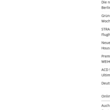
Die 
Berli
Grün
Woch
STRA
Flug
Neue 
Hous
Prem
WEIH
ACD 
Ultim
Deut
Onli
Auc