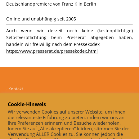
Deutschlandpremiere von Franz K in Berlin
Online und unabhängig seit 2005
Auch wenn wir derzeit noch keine (kostenpflichtige)
Selbstverpflichtung beim Presserat abgegeben haben,
handeln wir freiwillig nach dem Pressekodex
https://www.presserat.de/pressekodex.html
-
Kontakt
-
Mediadaten
-
Datenschutz
Cookie-Hinweis
-
Impressum
Wir verwenden Cookies auf unserer Website, um Ihnen
die relevanteste Erfahrung zu bieten, indem wir uns an
Online und unabhängig seit 2005
Ihre Präferenzen erinnern und Besuche wiederholen.
Indem Sie auf „Alle akzeptieren“ klicken, stimmen Sie der
Auch, wenn wir derzeit noch keine (kostenpflichtige)
Verwendung ALLER Cookies zu. Sie können jedoch die
Selbstverpflichtung beim Presserat abgegeben haben, handeln wir