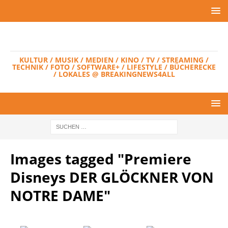
KULTUR / MUSIK / MEDIEN / KINO / TV / STREAMING /
TECHNIK / FOTO / SOFTWARE+ / LIFESTYLE / BÜCHERECKE
/ LOKALES @ BREAKINGNEWS4ALL
Images tagged "Premiere
Disneys DER GLÖCKNER VON
NOTRE DAME"