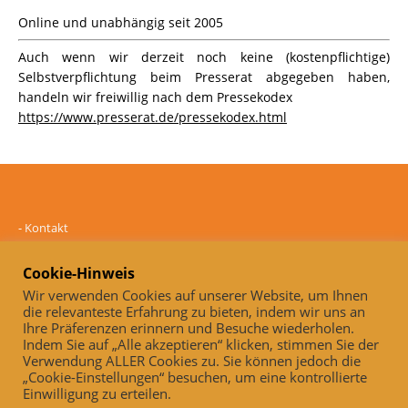
Online und unabhängig seit 2005
Auch wenn wir derzeit noch keine (kostenpflichtige)
Selbstverpflichtung beim Presserat abgegeben haben,
handeln wir freiwillig nach dem Pressekodex
https://www.presserat.de/pressekodex.html
-
Kontakt
-
Mediadaten
-
Datenschutz
Cookie-Hinweis
-
Impressum
Wir verwenden Cookies auf unserer Website, um Ihnen
die relevanteste Erfahrung zu bieten, indem wir uns an
Online und unabhängig seit 2005
Ihre Präferenzen erinnern und Besuche wiederholen.
Indem Sie auf „Alle akzeptieren“ klicken, stimmen Sie der
Auch, wenn wir derzeit noch keine (kostenpflichtige)
Verwendung ALLER Cookies zu. Sie können jedoch die
Selbstverpflichtung beim Presserat abgegeben haben, handeln wir
„Cookie-Einstellungen“ besuchen, um eine kontrollierte
freiwillig nach dem Pressekodex
Einwilligung zu erteilen.
https://www.presserat.de/pressekodex.html