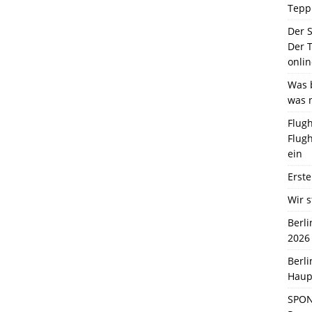
Tepp
Der 
Der T
onlin
Was b
was 
Flugh
Flugh
ein
Erste
Wir s
Berl
2026
Berl
Haup
SPON