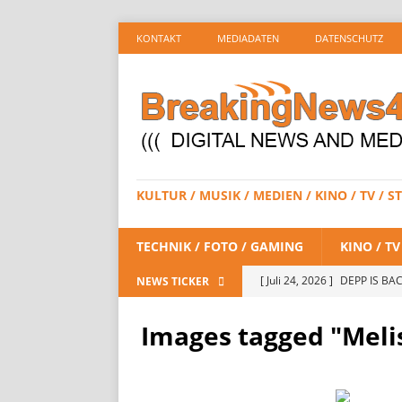
KONTAKT
MEDIADATEN
DATENSCHUTZ
KULTUR / MUSIK / MEDIEN / KINO / TV /
TECHNIK / FOTO / GAMING
KINO / T
[ Juli 24, 2026 ]
DEPP IS BAC
NEWS TICKER
/ STREAMING
Images tagged "Meli
[ Juli 23, 2026 ]
SPIDER-MAN:
STREAMING