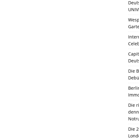
Deut
UNIV
Wesp
Garte
Inter
Celeb
Capit
Deut
Die 
Debü
Berli
Immo
Die 
denn 
Notr
Die 
Lond