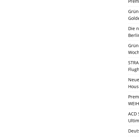
Premi
Grün
Gold
Die 
Berli
Grün
Woch
STRA
Flug
Neue 
Hous
Prem
WEIH
ACD 
Ultim
Deut