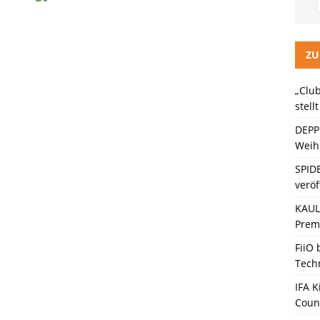
LITZ Staffel 3 neuer Trailer und Premiere in Berlin
KINO / TV /
ein Gaming-Headset mit Next-Gen-Technologie auf den Markt: Das
ZU
„Club
ten Bänder – Die neue Generation“ stellt sich vor
KINO / TV /
stell
DEPP
Weihn
SPID
veröf
KAULI
Premi
FiiO
Tech
IFA K
Coun