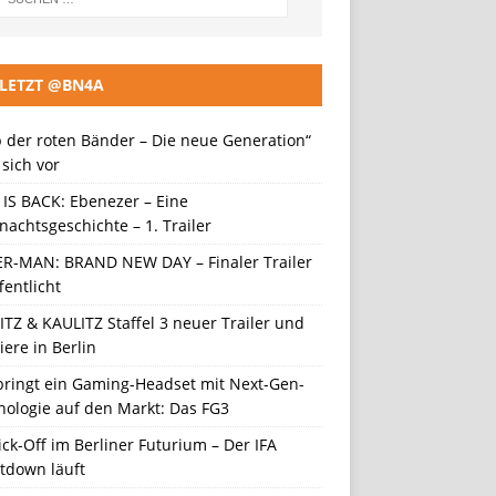
LETZT @BN4A
 der roten Bänder – Die neue Generation“
t sich vor
 IS BACK: Ebenezer – Eine
achtsgeschichte – 1. Trailer
ER-MAN: BRAND NEW DAY – Finaler Trailer
fentlicht
TZ & KAULITZ Staffel 3 neuer Trailer und
ere in Berlin
 bringt ein Gaming-Headset mit Next-Gen-
nologie auf den Markt: Das FG3
ick-Off im Berliner Futurium – Der IFA
tdown läuft