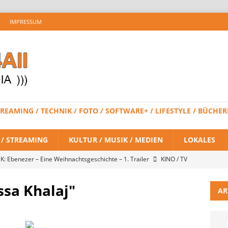
IMPRESSUM
 STREAMING / TECHNIK / FOTO / SOFTWARE+ / LIFESTYLE / BÜC
V / STREAMING
KULTUR / MUSIK / MEDIEN
LOKALES
K: Ebenezer – Eine Weihnachtsgeschichte – 1. Trailer
KINO / TV
ssa Khalaj"
AR
 BRAND NEW DAY – Finaler Trailer veröffentlicht
KINO / TV /