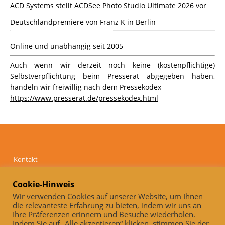
ACD Systems stellt ACDSee Photo Studio Ultimate 2026 vor
Deutschlandpremiere von Franz K in Berlin
Online und unabhängig seit 2005
Auch wenn wir derzeit noch keine (kostenpflichtige)
Selbstverpflichtung beim Presserat abgegeben haben,
handeln wir freiwillig nach dem Pressekodex
https://www.presserat.de/pressekodex.html
-
Kontakt
-
Mediadaten
-
Datenschutz
Cookie-Hinweis
-
Impressum
Wir verwenden Cookies auf unserer Website, um Ihnen
die relevanteste Erfahrung zu bieten, indem wir uns an
Online und unabhängig seit 2005
Ihre Präferenzen erinnern und Besuche wiederholen.
Indem Sie auf „Alle akzeptieren“ klicken, stimmen Sie der