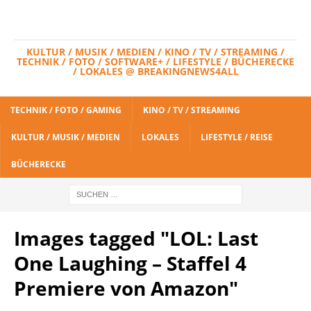
KULTUR / MUSIK / MEDIEN / KINO / TV / STREAMING /
TECHNIK / FOTO / SOFTWARE+ / LIFESTYLE / BÜCHERECKE
/ LOKALES @ BREAKINGNEWS4ALL
TECHNIK / FOTO / GAMING
KINO / TV / STREAMING
KULTUR / MUSIK / MEDIEN
LOKALES
LIFESTYLE / REISE
BÜCHERECKE
Images tagged "LOL: Last
One Laughing – Staffel 4
Premiere von Amazon"