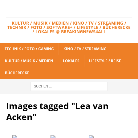
KULTUR / MUSIK / MEDIEN / KINO / TV / STREAMING /
TECHNIK / FOTO / SOFTWARE+ / LIFESTYLE / BÜCHERECKE
/ LOKALES @ BREAKINGNEWS4ALL
TECHNIK / FOTO / GAMING
KINO / TV / STREAMING
KULTUR / MUSIK / MEDIEN
LOKALES
LIFESTYLE / REISE
BÜCHERECKE
Images tagged "Lea van
Acken"