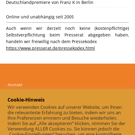
Deutschlandpremiere von Franz K in Berlin
Online und unabhängig seit 2005
Auch wenn wir derzeit noch keine (kostenpflichtige)
Selbstverpflichtung beim Presserat abgegeben haben,
handeln wir freiwillig nach dem Pressekodex
https://www.presserat.de/pressekodex.html
-
Kontakt
-
Mediadaten
-
Datenschutz
Cookie-Hinweis
-
Impressum
Wir verwenden Cookies auf unserer Website, um Ihnen
die relevanteste Erfahrung zu bieten, indem wir uns an
Online und unabhängig seit 2005
Ihre Präferenzen erinnern und Besuche wiederholen.
Indem Sie auf „Alle akzeptieren“ klicken, stimmen Sie der
Auch, wenn wir derzeit noch keine (kostenpflichtige)
Verwendung ALLER Cookies zu. Sie können jedoch die
Selbstverpflichtung beim Presserat abgegeben haben, handeln wir
„Cookie-Einstellungen“ besuchen, um eine kontrollierte