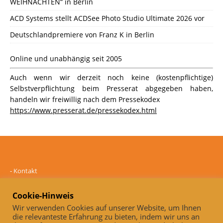
WEIHNACHTEN“ in Berlin
ACD Systems stellt ACDSee Photo Studio Ultimate 2026 vor
Deutschlandpremiere von Franz K in Berlin
Online und unabhängig seit 2005
Auch wenn wir derzeit noch keine (kostenpflichtige)
Selbstverpflichtung beim Presserat abgegeben haben,
handeln wir freiwillig nach dem Pressekodex
https://www.presserat.de/pressekodex.html
-
Kontakt
-
Mediadaten
-
Datenschutz
Cookie-Hinweis
-
Impressum
Wir verwenden Cookies auf unserer Website, um Ihnen
die relevanteste Erfahrung zu bieten, indem wir uns an
Online und unabhängig seit 2005