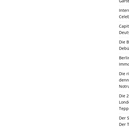
Garte
Inter
Celeb
Capit
Deut
Die 
Debü
Berli
Immo
Die 
denn 
Notr
Die 
Lond
Tepp
Der 
Der T