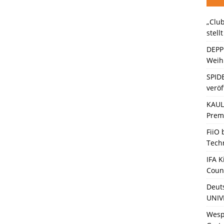
„Club
ten Bänder – Die neue Generation“ stellt sich vor
KINO / TV /
stell
DEPP
Weihn
SPID
veröf
KAULI
Premi
FiiO
Tech
IFA K
Coun
Deut
UNIV
Wesp