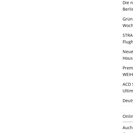
Die 
Berli
Grün
Woch
STRA
Flug
Neue 
Hous
Prem
WEIH
ACD 
Ultim
Deut
Onli
Auc