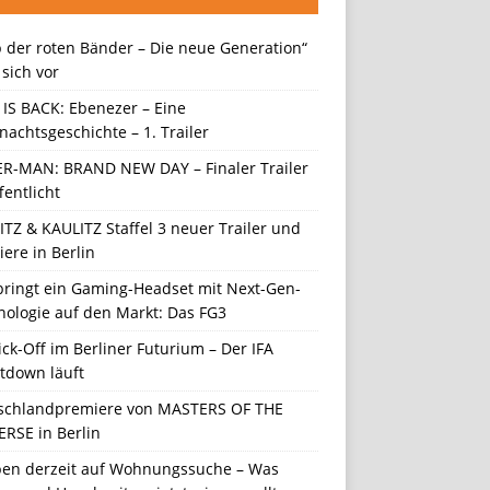
 der roten Bänder – Die neue Generation“
t sich vor
 IS BACK: Ebenezer – Eine
achtsgeschichte – 1. Trailer
ER-MAN: BRAND NEW DAY – Finaler Trailer
fentlicht
TZ & KAULITZ Staffel 3 neuer Trailer und
ere in Berlin
 bringt ein Gaming-Headset mit Next-Gen-
nologie auf den Markt: Das FG3
ick-Off im Berliner Futurium – Der IFA
tdown läuft
schlandpremiere von MASTERS OF THE
ERSE in Berlin
en derzeit auf Wohnungssuche – Was