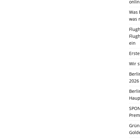
onlin
Was b
was 
Flugh
Flugh
ein
Erste
Wir s
Berl
2026
Berl
Haup
SPON
Premi
Grün
Gold