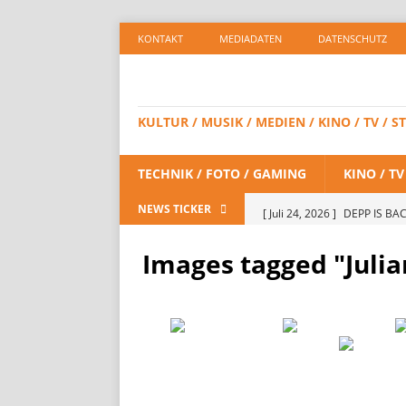
KONTAKT
MEDIADATEN
DATENSCHUTZ
KULTUR / MUSIK / MEDIEN / KINO / TV /
TECHNIK / FOTO / GAMING
KINO / T
[ Juli 24, 2026 ]
DEPP IS BAC
NEWS TICKER
/ STREAMING
Images tagged "Julia
[ Juli 23, 2026 ]
SPIDER-MAN:
STREAMING
[ Juli 8, 2026 ]
KAULITZ & KAU
STREAMING
[ Juli 8, 2026 ]
FiiO bringt 