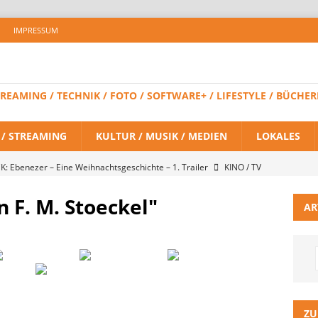
IMPRESSUM
 STREAMING / TECHNIK / FOTO / SOFTWARE+ / LIFESTYLE / BÜC
V / STREAMING
KULTUR / MUSIK / MEDIEN
LOKALES
K: Ebenezer – Eine Weihnachtsgeschichte – 1. Trailer
KINO / TV
n F. M. Stoeckel"
AR
 BRAND NEW DAY – Finaler Trailer veröffentlicht
KINO / TV /
LITZ Staffel 3 neuer Trailer und Premiere in Berlin
KINO / TV /
ein Gaming-Headset mit Next-Gen-Technologie auf den Markt: Das
ZU