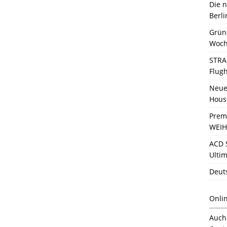
Die 
Berli
Grün
Woch
STRA
Flug
Neue 
Hous
Prem
WEIH
ACD 
Ultim
Deut
Onli
Auc