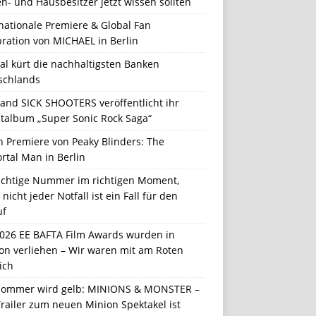
n- und Hausbesitzer jetzt wissen sollten
nationale Premiere & Global Fan
ration von MICHAEL in Berlin
al kürt die nachhaltigsten Banken
schlands
Band SICK SHOOTERS veröffentlicht ihr
talbum „Super Sonic Rock Saga“
n Premiere von Peaky Blinders: The
rtal Man in Berlin
richtige Nummer im richtigen Moment,
nicht jeder Notfall ist ein Fall für den
uf
2026 EE BAFTA Film Awards wurden in
on verliehen – Wir waren mit am Roten
ich
Sommer wird gelb: MINIONS & MONSTER –
railer zum neuen Minion Spektakel ist