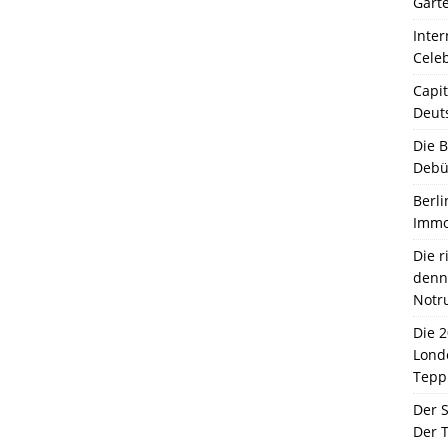
Garte
Inter
Celeb
Capit
Deut
Die 
Debü
Berli
Immo
Die 
denn 
Notr
Die 
Lond
Tepp
Der 
Der T