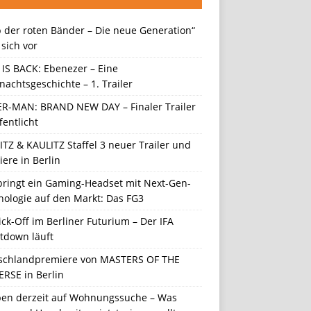
 der roten Bänder – Die neue Generation“
t sich vor
 IS BACK: Ebenezer – Eine
achtsgeschichte – 1. Trailer
ER-MAN: BRAND NEW DAY – Finaler Trailer
fentlicht
TZ & KAULITZ Staffel 3 neuer Trailer und
ere in Berlin
 bringt ein Gaming-Headset mit Next-Gen-
nologie auf den Markt: Das FG3
ick-Off im Berliner Futurium – Der IFA
tdown läuft
schlandpremiere von MASTERS OF THE
ERSE in Berlin
en derzeit auf Wohnungssuche – Was