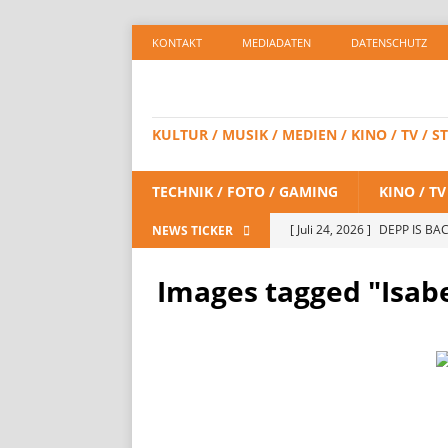
KONTAKT
MEDIADATEN
DATENSCHUTZ
KULTUR / MUSIK / MEDIEN / KINO / TV /
TECHNIK / FOTO / GAMING
KINO / T
[ Juli 24, 2026 ]
DEPP IS BAC
NEWS TICKER
/ STREAMING
Images tagged "Isab
[ Juli 23, 2026 ]
SPIDER-MAN:
STREAMING
[ Juli 8, 2026 ]
KAULITZ & KAU
STREAMING
[ Juli 8, 2026 ]
FiiO bringt 