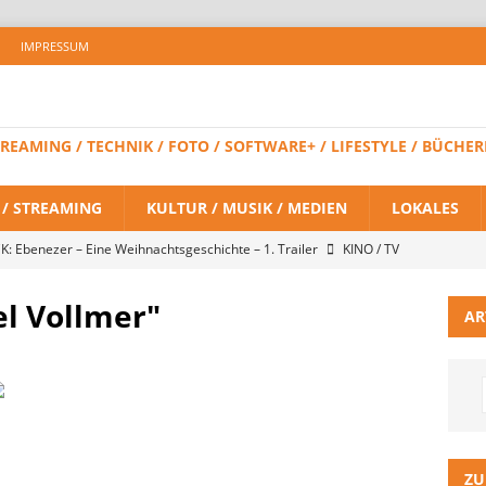
IMPRESSUM
 STREAMING / TECHNIK / FOTO / SOFTWARE+ / LIFESTYLE / BÜC
V / STREAMING
KULTUR / MUSIK / MEDIEN
LOKALES
K: Ebenezer – Eine Weihnachtsgeschichte – 1. Trailer
KINO / TV
el Vollmer"
AR
 BRAND NEW DAY – Finaler Trailer veröffentlicht
KINO / TV /
LITZ Staffel 3 neuer Trailer und Premiere in Berlin
KINO / TV /
ein Gaming-Headset mit Next-Gen-Technologie auf den Markt: Das
ZU