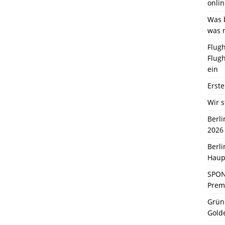
onlin
Was b
was 
Flugh
Flugh
ein
Erste
Wir s
Berl
2026
Berl
Haup
SPON
Premi
Grün
Gold