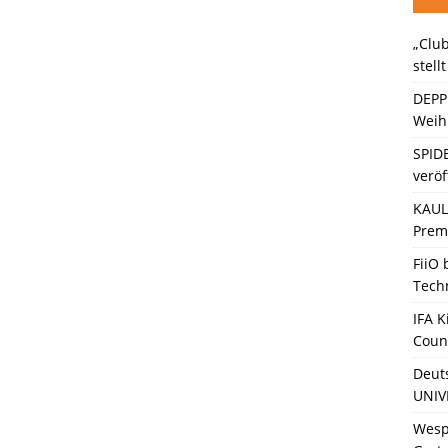
„Club
ten Bänder – Die neue Generation“ stellt sich vor
KINO / TV /
stell
DEPP
Weihn
SPID
veröf
KAULI
Premi
FiiO
Tech
IFA K
Coun
Deut
UNIV
Wesp