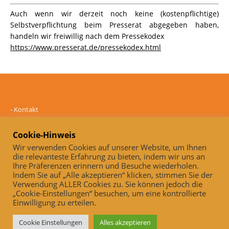
Auch wenn wir derzeit noch keine (kostenpflichtige)
Selbstverpflichtung beim Presserat abgegeben haben,
handeln wir freiwillig nach dem Pressekodex
https://www.presserat.de/pressekodex.html
-
Kontakt
-
Mediadaten
-
Datenschutz
Cookie-Hinweis
-
Impressum
Wir verwenden Cookies auf unserer Website, um Ihnen
die relevanteste Erfahrung zu bieten, indem wir uns an
Online und unabhängig seit 2005
Ihre Präferenzen erinnern und Besuche wiederholen.
Indem Sie auf „Alle akzeptieren“ klicken, stimmen Sie der
Auch, wenn wir derzeit noch keine (kostenpflichtige)
Verwendung ALLER Cookies zu. Sie können jedoch die
Selbstverpflichtung beim Presserat abgegeben haben, handeln wir
„Cookie-Einstellungen“ besuchen, um eine kontrollierte
freiwillig nach dem Pressekodex
Einwilligung zu erteilen.
https://www.presserat.de/pressekodex.html
Cookie Einstellungen
Alles akzeptieren