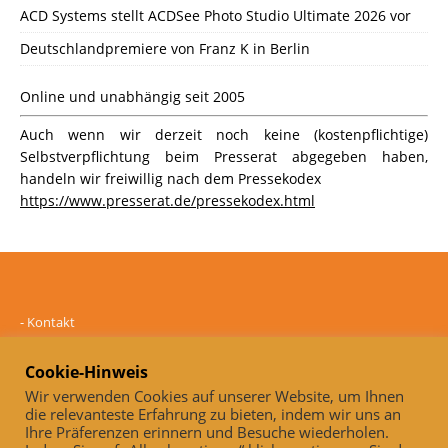
ACD Systems stellt ACDSee Photo Studio Ultimate 2026 vor
Deutschlandpremiere von Franz K in Berlin
Online und unabhängig seit 2005
Auch wenn wir derzeit noch keine (kostenpflichtige)
Selbstverpflichtung beim Presserat abgegeben haben,
handeln wir freiwillig nach dem Pressekodex
https://www.presserat.de/pressekodex.html
-
Kontakt
-
Mediadaten
-
Datenschutz
Cookie-Hinweis
-
Impressum
Wir verwenden Cookies auf unserer Website, um Ihnen
die relevanteste Erfahrung zu bieten, indem wir uns an
Online und unabhängig seit 2005
Ihre Präferenzen erinnern und Besuche wiederholen.