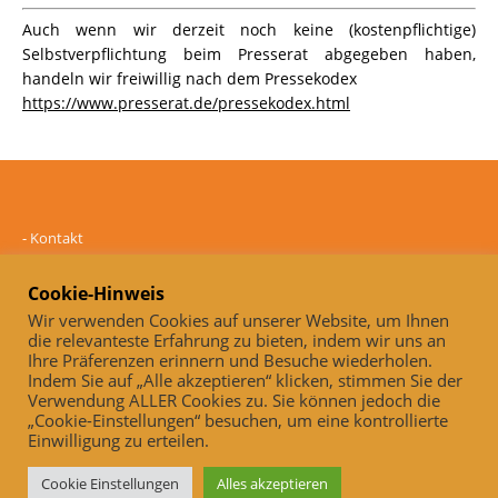
Auch wenn wir derzeit noch keine (kostenpflichtige)
Selbstverpflichtung beim Presserat abgegeben haben,
handeln wir freiwillig nach dem Pressekodex
https://www.presserat.de/pressekodex.html
-
Kontakt
-
Mediadaten
-
Datenschutz
Cookie-Hinweis
-
Impressum
Wir verwenden Cookies auf unserer Website, um Ihnen
die relevanteste Erfahrung zu bieten, indem wir uns an
Online und unabhängig seit 2005
Ihre Präferenzen erinnern und Besuche wiederholen.
Indem Sie auf „Alle akzeptieren“ klicken, stimmen Sie der
Auch, wenn wir derzeit noch keine (kostenpflichtige)
Verwendung ALLER Cookies zu. Sie können jedoch die
Selbstverpflichtung beim Presserat abgegeben haben, handeln wir
„Cookie-Einstellungen“ besuchen, um eine kontrollierte
freiwillig nach dem Pressekodex
Einwilligung zu erteilen.
https://www.presserat.de/pressekodex.html
Cookie Einstellungen
Alles akzeptieren