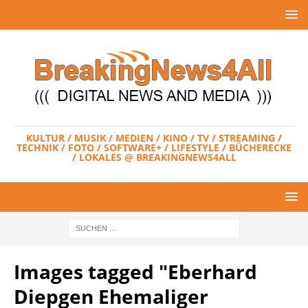
KULTUR / MUSIK / MEDIEN / KINO / TV / STREAMING /
TECHNIK / FOTO / SOFTWARE+ / LIFESTYLE / BÜCHERECKE
/ LOKALES @ BREAKINGNEWS4ALL
Images tagged "Eberhard
Diepgen Ehemaliger