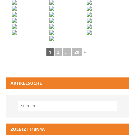
1
2
...
20
►
ARTIKELSUCHE
ZULETZT @BN4A