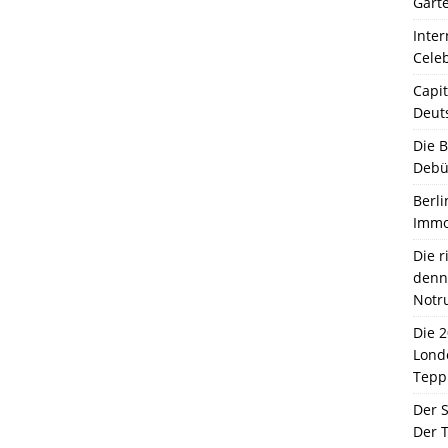
Garte
Inter
Celeb
Capit
Deut
Die 
Debü
Berli
Immo
Die 
denn 
Notr
Die 
Lond
Tepp
Der 
Der T