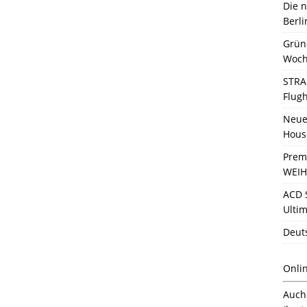
Die 
Berli
Grün
Woch
STRA
Flug
Neue 
Hous
Prem
WEIH
ACD 
Ultim
Deut
Onli
Auc