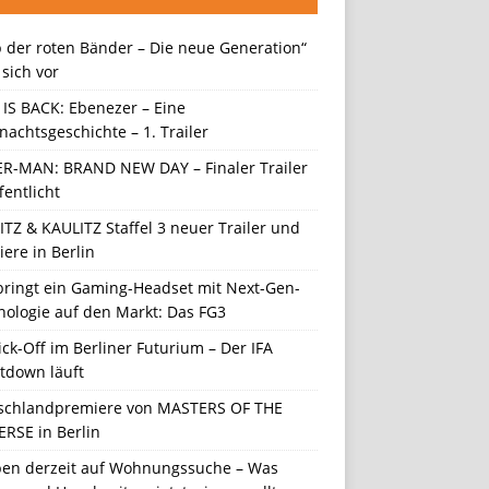
 der roten Bänder – Die neue Generation“
t sich vor
 IS BACK: Ebenezer – Eine
achtsgeschichte – 1. Trailer
ER-MAN: BRAND NEW DAY – Finaler Trailer
fentlicht
TZ & KAULITZ Staffel 3 neuer Trailer und
ere in Berlin
 bringt ein Gaming-Headset mit Next-Gen-
nologie auf den Markt: Das FG3
ick-Off im Berliner Futurium – Der IFA
tdown läuft
schlandpremiere von MASTERS OF THE
ERSE in Berlin
en derzeit auf Wohnungssuche – Was