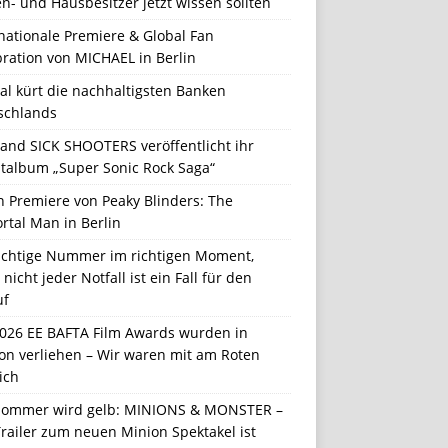
n- und Hausbesitzer jetzt wissen sollten
nationale Premiere & Global Fan
ration von MICHAEL in Berlin
al kürt die nachhaltigsten Banken
schlands
Band SICK SHOOTERS veröffentlicht ihr
talbum „Super Sonic Rock Saga“
n Premiere von Peaky Blinders: The
rtal Man in Berlin
richtige Nummer im richtigen Moment,
nicht jeder Notfall ist ein Fall für den
uf
2026 EE BAFTA Film Awards wurden in
on verliehen – Wir waren mit am Roten
ich
Sommer wird gelb: MINIONS & MONSTER –
railer zum neuen Minion Spektakel ist