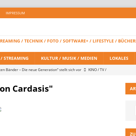
IMPRESSUM
 STREAMING / TECHNIK / FOTO / SOFTWARE+ / LIFESTYLE / BÜC
V / STREAMING
KULTUR / MUSIK / MEDIEN
LOKALES
ten Bänder – Die neue Generation“ stellt sich vor
KINO / TV /
on Cardasis"
AR
K: Ebenezer – Eine Weihnachtsgeschichte – 1. Trailer
KINO / TV
 BRAND NEW DAY – Finaler Trailer veröffentlicht
KINO / TV /
LITZ Staffel 3 neuer Trailer und Premiere in Berlin
KINO / TV /
ZU