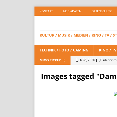
KONTAKT
MEDIADATEN
DATENSCHUTZ
KULTUR / MUSIK / MEDIEN / KINO / TV /
TECHNIK / FOTO / GAMING
KINO / T
[ Juli 28, 2026 ]
„Club der ro
NEWS TICKER
STREAMING
Images tagged "Dam
[ Juli 24, 2026 ]
DEPP IS BAC
/ STREAMING
[ Juli 23, 2026 ]
SPIDER-MAN:
STREAMING
[ Juli 8, 2026 ]
KAULITZ & KAU