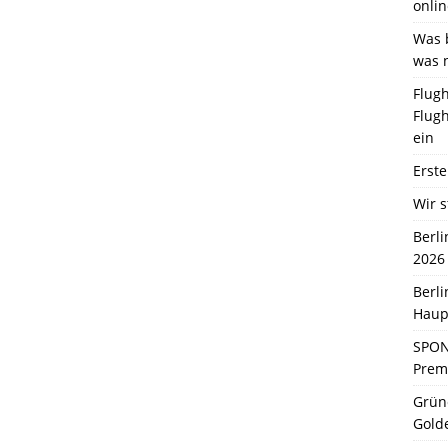
onlin
Was b
was 
Flugh
Flugh
ein
Erste
Wir s
Berl
2026
Berl
Haup
SPON
Premi
Grün
Gold