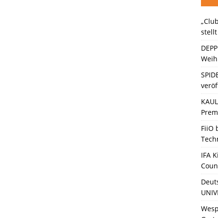
„Club
ein Gaming-Headset mit Next-Gen-Technologie auf den Markt: Das
stell
DEPP
Weihn
SPID
veröf
KAULI
Premi
FiiO
Tech
IFA K
Coun
Deut
UNIV
Wesp