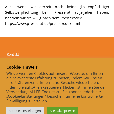
Auch wenn wir derzeit noch keine (kostenpflichtige)
Selbstverpflichtung beim Presserat abgegeben haben,
handeln wir freiwillig nach dem Pressekodex
https://www.presserat.de/pressekodex.html
-
Kontakt
-
Mediadaten
-
Datenschutz
Cookie-Hinweis
-
Impressum
Wir verwenden Cookies auf unserer Website, um Ihnen
die relevanteste Erfahrung zu bieten, indem wir uns an
Online und unabhängig seit 2005
Ihre Präferenzen erinnern und Besuche wiederholen.
Indem Sie auf „Alle akzeptieren“ klicken, stimmen Sie der
Auch, wenn wir derzeit noch keine (kostenpflichtige)
Verwendung ALLER Cookies zu. Sie können jedoch die
Selbstverpflichtung beim Presserat abgegeben haben, handeln wir
„Cookie-Einstellungen“ besuchen, um eine kontrollierte
freiwillig nach dem Pressekodex
Einwilligung zu erteilen.
https://www.presserat.de/pressekodex.html
Cookie Einstellungen
Alles akzeptieren