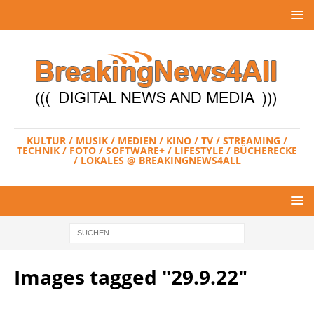
KULTUR / MUSIK / MEDIEN / KINO / TV / STREAMING /
TECHNIK / FOTO / SOFTWARE+ / LIFESTYLE / BÜCHERECKE
/ LOKALES @ BREAKINGNEWS4ALL
Images tagged "29.9.22"