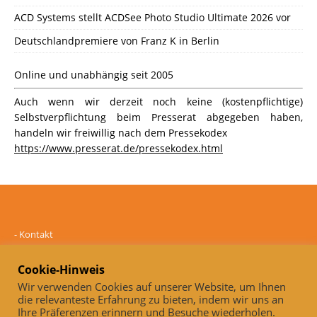
ACD Systems stellt ACDSee Photo Studio Ultimate 2026 vor
Deutschlandpremiere von Franz K in Berlin
Online und unabhängig seit 2005
Auch wenn wir derzeit noch keine (kostenpflichtige)
Selbstverpflichtung beim Presserat abgegeben haben,
handeln wir freiwillig nach dem Pressekodex
https://www.presserat.de/pressekodex.html
-
Kontakt
-
Mediadaten
-
Datenschutz
Cookie-Hinweis
-
Impressum
Wir verwenden Cookies auf unserer Website, um Ihnen
die relevanteste Erfahrung zu bieten, indem wir uns an
Online und unabhängig seit 2005
Ihre Präferenzen erinnern und Besuche wiederholen.