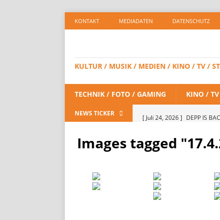
KONTAKT
MEDIADATEN
DATENSCHUTZ
KULTUR / MUSIK / MEDIEN / KINO / TV /
TECHNIK / FOTO / GAMING
KINO / T
[ Juli 24, 2026 ]
DEPP IS BAC
NEWS TICKER
/ STREAMING
Images tagged "17.4.
[ Juli 23, 2026 ]
SPIDER-MAN:
STREAMING
[ Juli 8, 2026 ]
KAULITZ & KAU
STREAMING
[ Juli 8, 2026 ]
FiiO bringt 