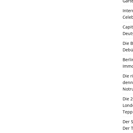
Garte
Inter
Celeb
Capit
Deut
Die 
Debü
Berli
Immo
Die 
denn 
Notr
Die 
Lond
Tepp
Der 
Der T