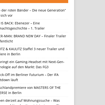
 der roten Bänder – Die neue Generation“
t sich vor
 IS BACK: Ebenezer – Eine
achtsgeschichte – 1. Trailer
ER-MAN: BRAND NEW DAY – Finaler Trailer
fentlicht
TZ & KAULITZ Staffel 3 neuer Trailer und
ere in Berlin
 bringt ein Gaming-Headset mit Next-Gen-
nologie auf den Markt: Das FG3
ick-Off im Berliner Futurium – Der IFA
tdown läuft
schlandpremiere von MASTERS OF THE
ERSE in Berlin
en derzeit auf Wohnungssuche – Was