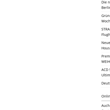
Die 
Berli
Grün
Woch
STRA
Flug
Neue 
Hous
Prem
WEIH
ACD 
Ultim
Deut
Onli
Auc