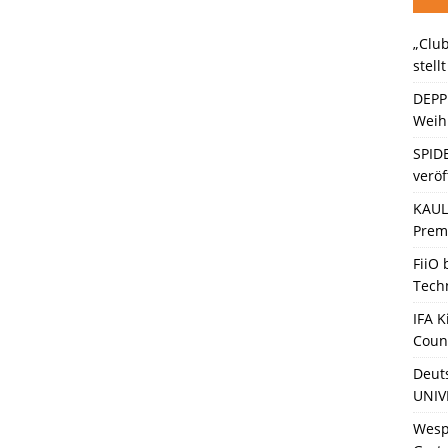
„Club
ten Bänder – Die neue Generation“ stellt sich vor
KINO / TV /
stell
DEPP
Weihn
SPID
veröf
KAULI
Premi
FiiO
Tech
IFA K
Coun
Deut
UNIV
Wesp