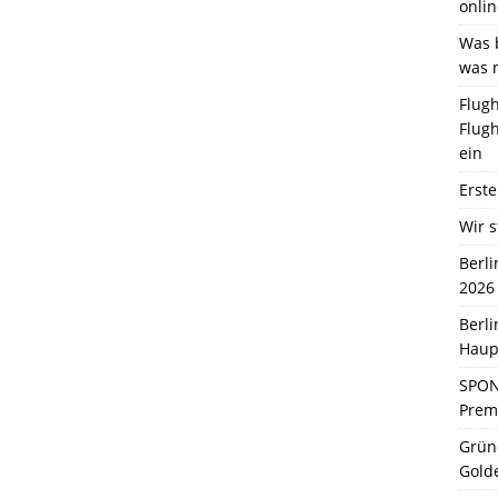
onlin
Was b
was 
Flugh
Flugh
ein
Erste
Wir s
Berl
2026
Berl
Haup
SPON
Premi
Grün
Gold