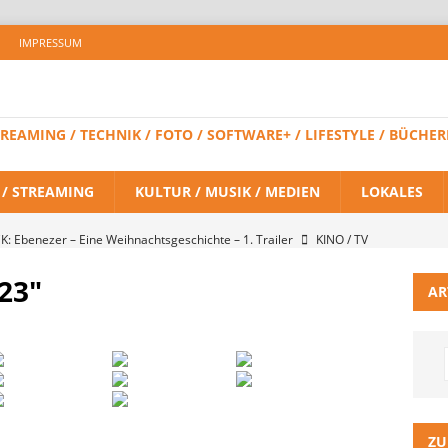
IMPRESSUM
 STREAMING / TECHNIK / FOTO / SOFTWARE+ / LIFESTYLE / BÜC
V / STREAMING
KULTUR / MUSIK / MEDIEN
LOKALES
K: Ebenezer – Eine Weihnachtsgeschichte – 1. Trailer
KINO / TV
23"
AR
 BRAND NEW DAY – Finaler Trailer veröffentlicht
KINO / TV /
LITZ Staffel 3 neuer Trailer und Premiere in Berlin
KINO / TV /
ein Gaming-Headset mit Next-Gen-Technologie auf den Markt: Das
ZU