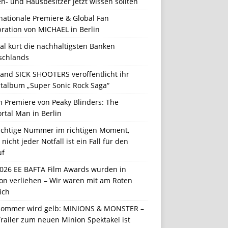
n- und Hausbesitzer jetzt wissen sollten
nationale Premiere & Global Fan
ration von MICHAEL in Berlin
al kürt die nachhaltigsten Banken
schlands
Band SICK SHOOTERS veröffentlicht ihr
talbum „Super Sonic Rock Saga“
n Premiere von Peaky Blinders: The
rtal Man in Berlin
richtige Nummer im richtigen Moment,
nicht jeder Notfall ist ein Fall für den
uf
2026 EE BAFTA Film Awards wurden in
on verliehen – Wir waren mit am Roten
ich
Sommer wird gelb: MINIONS & MONSTER –
railer zum neuen Minion Spektakel ist