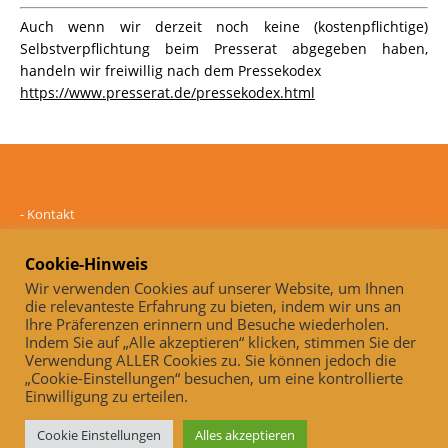
Auch wenn wir derzeit noch keine (kostenpflichtige)
Selbstverpflichtung beim Presserat abgegeben haben,
handeln wir freiwillig nach dem Pressekodex
https://www.presserat.de/pressekodex.html
-
Kontakt
-
Mediadaten
-
Datenschutz
Cookie-Hinweis
-
Impressum
Wir verwenden Cookies auf unserer Website, um Ihnen
die relevanteste Erfahrung zu bieten, indem wir uns an
Online und unabhängig seit 2005
Ihre Präferenzen erinnern und Besuche wiederholen.
Indem Sie auf „Alle akzeptieren“ klicken, stimmen Sie der
Auch, wenn wir derzeit noch keine (kostenpflichtige)
Verwendung ALLER Cookies zu. Sie können jedoch die
Selbstverpflichtung beim Presserat abgegeben haben, handeln wir
„Cookie-Einstellungen“ besuchen, um eine kontrollierte
freiwillig nach dem Pressekodex
Einwilligung zu erteilen.
https://www.presserat.de/pressekodex.html
Cookie Einstellungen
Alles akzeptieren