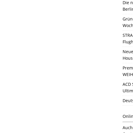
Die 
Berli
Grün
Woch
STRA
Flug
Neue 
Hous
Prem
WEIH
ACD 
Ultim
Deut
Onli
Auc