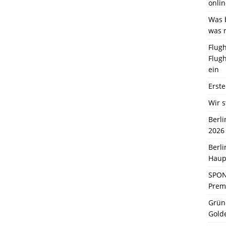
onlin
Was b
was 
Flugh
Flugh
ein
Erste
Wir s
Berl
2026
Berl
Haup
SPON
Premi
Grün
Gold