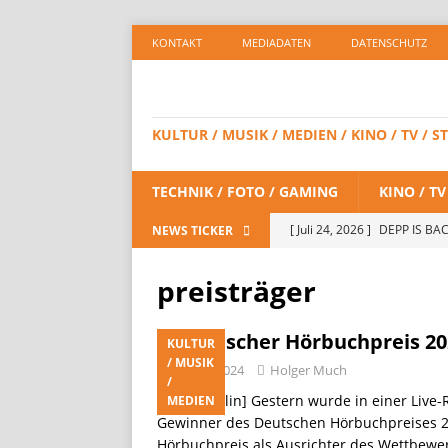
KONTAKT
MEDIADATEN
DATENSCHUTZ
KULTUR / MUSIK / MEDIEN / KINO / TV /
TECHNIK / FOTO / GAMING
KINO / T
[ Juli 24, 2026 ]
DEPP IS BAC
NEWS TICKER
/ STREAMING
preisträger
[ Juli 23, 2026 ]
SPIDER-MAN:
STREAMING
Deutscher Hörbuchpreis 20
KULTUR
/ MUSIK
[ Juli 8, 2026 ]
KAULITZ & KAU
März 6, 2024
Holger Much
/
[Köln/Bertlin] Gestern wurde in einer Li
STREAMING
MEDIEN
Gewinner des Deutschen Hörbuchpreises 2
[ Juli 8, 2026 ]
FiiO bringt 
Hörbuchpreis als Ausrichter des Wettbewe