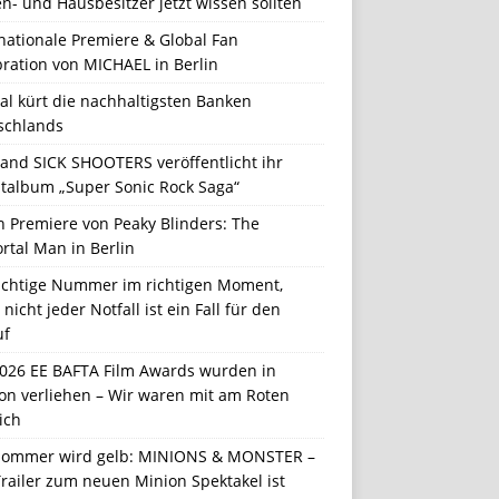
n- und Hausbesitzer jetzt wissen sollten
nationale Premiere & Global Fan
ration von MICHAEL in Berlin
al kürt die nachhaltigsten Banken
schlands
Band SICK SHOOTERS veröffentlicht ihr
talbum „Super Sonic Rock Saga“
n Premiere von Peaky Blinders: The
rtal Man in Berlin
richtige Nummer im richtigen Moment,
nicht jeder Notfall ist ein Fall für den
uf
2026 EE BAFTA Film Awards wurden in
on verliehen – Wir waren mit am Roten
ich
Sommer wird gelb: MINIONS & MONSTER –
railer zum neuen Minion Spektakel ist