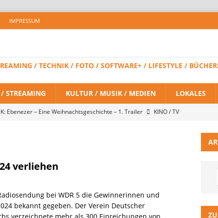
IMPRESSUM
 STREAMING / TECHNIK / FOTO / SOFTWARE+ / LIFESTYLE / BÜC
V / STREAMING
KULTUR / MUSIK / MEDIEN
LOKALES
K: Ebenezer – Eine Weihnachtsgeschichte – 1. Trailer
KINO / TV
AR
 BRAND NEW DAY – Finaler Trailer veröffentlicht
KINO / TV /
24 verliehen
LITZ Staffel 3 neuer Trailer und Premiere in Berlin
KINO / TV /
ve-Radiosendung bei WDR 5 die Gewinnerinnen und
024 bekannt gegeben. Der Verein Deutscher
ein Gaming-Headset mit Next-Gen-Technologie auf den Markt: Das
ZU
rbs verzeichnete mehr als 300 Einreichungen von