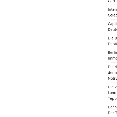
Garte
Inter
Celeb
Capit
Deut
Die 
Debü
Berli
Immo
Die 
denn 
Notr
Die 
Lond
Tepp
Der 
Der T