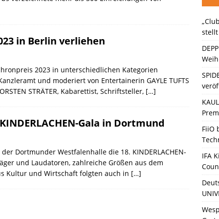
„Club
ten Bänder – Die neue Generation“ stellt sich vor
KINO / TV /
stell
23 in Berlin verliehen
DEPP
Weihn
hronpreis 2023 in unterschiedlichen Kategorien
SPID
 Kanzleramt und moderiert von Entertainerin GAYLE TUFTS
veröf
ORSTEN STRÄTER, Kabarettist, Schriftsteller,
[…]
KAULI
Premi
. KINDERLACHEN-Gala in Dortmund
FiiO
Tech
 der Dortmunder Westfalenhalle die 18. KINDERLACHEN-
IFA K
sträger und Laudatoren, zahlreiche Größen aus dem
Coun
s Kultur und Wirtschaft folgten auch in
[…]
Deut
UNIV
Wesp