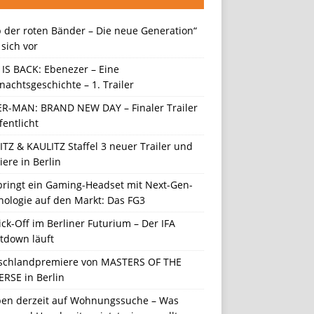
 der roten Bänder – Die neue Generation“
t sich vor
 IS BACK: Ebenezer – Eine
achtsgeschichte – 1. Trailer
ER-MAN: BRAND NEW DAY – Finaler Trailer
fentlicht
TZ & KAULITZ Staffel 3 neuer Trailer und
ere in Berlin
 bringt ein Gaming-Headset mit Next-Gen-
nologie auf den Markt: Das FG3
ick-Off im Berliner Futurium – Der IFA
tdown läuft
schlandpremiere von MASTERS OF THE
ERSE in Berlin
en derzeit auf Wohnungssuche – Was