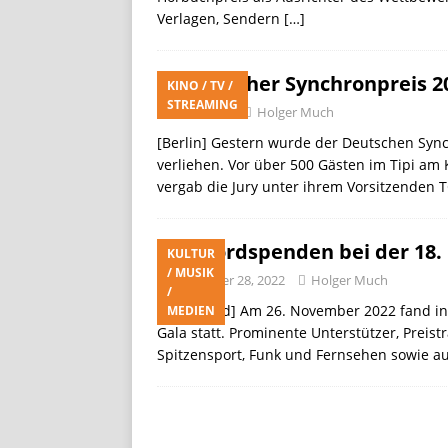
Verlagen, Sendern
[…]
FG3
LIFESTYLE / REISE
[ Juli 28, 2026 ]
„Club der ro
Deutscher Synchronpreis 20
KINO / TV /
STREAMING
STREAMING
Juli 8, 2023
Holger Much
[Berlin] Gestern wurde der Deutschen Sync
verliehen. Vor über 500 Gästen im Tipi am
vergab die Jury unter ihrem Vorsitzenden T
Rekordspenden bei der 18
KULTUR
/ MUSIK
November 28, 2022
Holger Much
/
[Dortmund] Am 26. November 2022 fand in
MEDIEN
Gala statt. Prominente Unterstützer, Prei
Spitzensport, Funk und Fernsehen sowie au