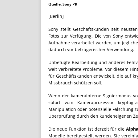
Quelle: Sony PR
STREAMING
[Berlin]
[ Juli 8, 2026 ]
FiiO bringt 
FG3
LIFESTYLE / REISE
Sony stellt Geschäftskunden seit neuste
Fotos zur Verfügung. Die von Sony entwick
Aufnahme verarbeitet werden, um jeglich
dadurch vor betrügerischer Verwendung.
Unbefugte Bearbeitung und anderes Fehlv
weit verbreitete Probleme. Vor diesem Hin
für Geschäftskunden entwickelt, die auf kr
Missbrauch schützen soll.
Wenn der kamerainterne Signiermodus von 
sofort vom Kameraprozessor kryptograf
Manipulation oder potenzielle Fälschung z
Überprüfung durch den kundeneigenen Zert
Die neue Funktion ist derzeit für die
Alpha
Modelle bereitgestellt werden. Sie vereinf