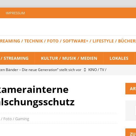
IMPRESSUM
 STREAMING / TECHNIK / FOTO / SOFTWARE+ / LIFESTYLE / BÜC
V / STREAMING
KULTUR / MUSIK / MEDIEN
LOKALES
ten Bänder – Die neue Generation“ stellt sich vor
KINO / TV /
 kamerainterne
AR
K: Ebenezer – Eine Weihnachtsgeschichte – 1. Trailer
KINO / TV
älschungsschutz
 BRAND NEW DAY – Finaler Trailer veröffentlicht
KINO / TV /
 / Foto / Gaming
LITZ Staffel 3 neuer Trailer und Premiere in Berlin
KINO / TV /
ZU