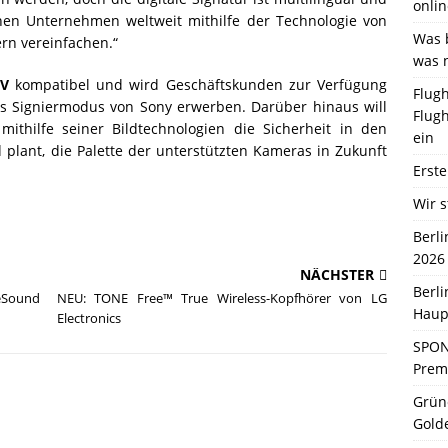
onlin
önnen Unternehmen weltweit mithilfe der Technologie von
Was b
ern vereinfachen.“
was 
IV
kompatibel und wird Geschäftskunden zur Verfügung
Flugh
 des Signiermodus von Sony erwerben. Darüber hinaus will
Flugh
thilfe seiner Bildtechnologien die Sicherheit in den
ein
plant, die Palette der unterstützten Kameras in Zukunft
Erste
Wir s
Berl
2026
NÄCHSTER
Berl
Sound
NEU: TONE Free™ True Wireless-Kopfhörer von LG
Haup
Electronics
SPON
Premi
Grün
Gold