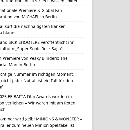
n- und Hausbesitzer jetzt wissen sollten
nationale Premiere & Global Fan
ration von MICHAEL in Berlin
al kürt die nachhaltigsten Banken
schlands
Band SICK SHOOTERS veröffentlicht ihr
talbum „Super Sonic Rock Saga“
n Premiere von Peaky Blinders: The
rtal Man in Berlin
richtige Nummer im richtigen Moment,
nicht jeder Notfall ist ein Fall für den
uf
2026 EE BAFTA Film Awards wurden in
on verliehen – Wir waren mit am Roten
ich
Sommer wird gelb: MINIONS & MONSTER –
railer zum neuen Minion Spektakel ist