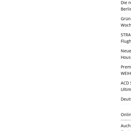
Die 
Berli
Grün
Woch
STRA
Flug
Neue 
Hous
Prem
WEIH
ACD 
Ultim
Deut
Onli
Auc