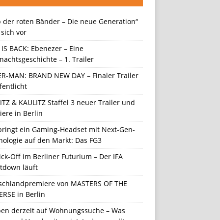
 der roten Bänder – Die neue Generation“
t sich vor
 IS BACK: Ebenezer – Eine
achtsgeschichte – 1. Trailer
ER-MAN: BRAND NEW DAY – Finaler Trailer
fentlicht
TZ & KAULITZ Staffel 3 neuer Trailer und
ere in Berlin
 bringt ein Gaming-Headset mit Next-Gen-
nologie auf den Markt: Das FG3
ick-Off im Berliner Futurium – Der IFA
tdown läuft
schlandpremiere von MASTERS OF THE
ERSE in Berlin
en derzeit auf Wohnungssuche – Was