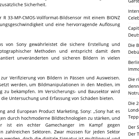
Garte
zusätzliche Sicherheit.
Inter
 R 33-MP-CMOS-Vollformat-Bildsensor mit einem BIONZ
Celeb
tungsgeschwindigkeit und eine hervorragende Auflösung
Capit
Deut
s von Sony gewährleistet die sichere Erstellung und
Die 
yptographischer Methoden und entspricht damit dem
Debü
rantiert unveränderten und sicheren Bildern in vielen
Berli
Immo
 zur Verifizierung von Bildern in Pässen und Ausweisen.
Die 
setzt werden, um Bildmanipulationen in den Medien, im
denn 
g zu bekämpfen. Im Versicherungs- und Bausektor wird
Notr
r die Untersuchung und Erfassung von Schäden bieten.
Die 
Lond
ging and European Product Marketing, Sony: „Sony hat es
Tepp
gen durch hochmoderne Bildtechnologien zu stärken, und
atur ist ein echter Gamechanger im Kampf gegen
Der 
in zahlreichen Sektoren. Zwar müssen für jeden Sektor
Der T
erden, doch die digitale Signatur ist multilingual und