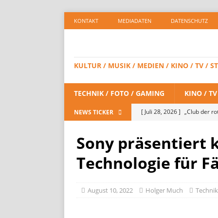
KONTAKT
MEDIADATEN
DATENSCHUTZ
KULTUR / MUSIK / MEDIEN / KINO / TV /
TECHNIK / FOTO / GAMING
KINO / T
[ Juli 28, 2026 ]
„Club der ro
NEWS TICKER
STREAMING
Sony präsentiert
[ Juli 24, 2026 ]
DEPP IS BAC
Technologie für F
/ STREAMING
[ Juli 23, 2026 ]
SPIDER-MAN:
August 10, 2022
Holger Much
Technik
STREAMING
[ Juli 8, 2026 ]
KAULITZ & KAU