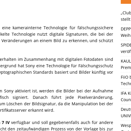
„Club
ein Gaming-Headset mit Next-Gen-Technologie auf den Markt: Das
stell
n eine kamerainterne Technologie für fälschungssichere
DEPP
elte Technologie nutzt digitale Signaturen, die bei der
Weihn
e Veränderungen an einem Bild zu erkennen, und schützt
SPID
veröf
erhalten im Zusammenhang mit digitalen Fotodaten sind
KAULI
tergrund hat Sony eine Technologie für Fälschungsschutz
Premi
yptographischen Standards basiert und Bilder künftig vor
FiiO
Tech
Sony aktiviert ist, werden die Bilder bei der Aufnahme
IFA K
isch signiert. Danach führt jede Pixelveränderung,
Coun
um Löschen der Bildsignatur, da die Manipulation bei der
Deut
ifikatsserver erkannt wird.
UNIV
 7 IV
verfügbar und soll gegebenenfalls auch für andere
Wesp
acht den zeitaufwändigen Prozess von der Vorlage bis zur