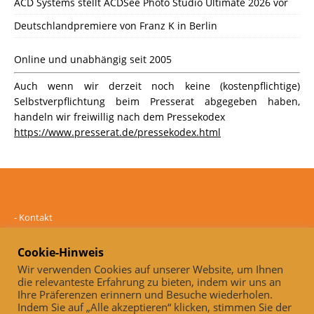
ACD Systems stellt ACDSee Photo Studio Ultimate 2026 vor
Deutschlandpremiere von Franz K in Berlin
Online und unabhängig seit 2005
Auch wenn wir derzeit noch keine (kostenpflichtige)
Selbstverpflichtung beim Presserat abgegeben haben,
handeln wir freiwillig nach dem Pressekodex
https://www.presserat.de/pressekodex.html
-
Kontakt
-
Mediadaten
-
Datenschutz
Cookie-Hinweis
-
Impressum
Wir verwenden Cookies auf unserer Website, um Ihnen
die relevanteste Erfahrung zu bieten, indem wir uns an
Online und unabhängig seit 2005
Ihre Präferenzen erinnern und Besuche wiederholen.
Indem Sie auf „Alle akzeptieren“ klicken, stimmen Sie der
Auch, wenn wir derzeit noch keine (kostenpflichtige)