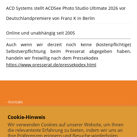
ACD Systems stellt ACDSee Photo Studio Ultimate 2026 vor
Deutschlandpremiere von Franz K in Berlin
Online und unabhängig seit 2005
Auch wenn wir derzeit noch keine (kostenpflichtige)
Selbstverpflichtung beim Presserat abgegeben haben,
handeln wir freiwillig nach dem Pressekodex
https://www.presserat.de/pressekodex.html
-
Kontakt
-
Mediadaten
-
Datenschutz
Cookie-Hinweis
-
Impressum
Wir verwenden Cookies auf unserer Website, um Ihnen
die relevanteste Erfahrung zu bieten, indem wir uns an
Online und unabhängig seit 2005
Ihre Präferenzen erinnern und Besuche wiederholen.