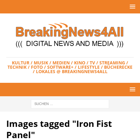
KULTUR / MUSIK / MEDIEN / KINO / TV / STREAMING /
TECHNIK / FOTO / SOFTWARE+ / LIFESTYLE / BÜCHERECKE
/ LOKALES @ BREAKINGNEWS4ALL
Images tagged "Iron Fist
Panel"