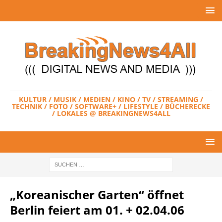
KULTUR / MUSIK / MEDIEN / KINO / TV / STREAMING /
TECHNIK / FOTO / SOFTWARE+ / LIFESTYLE / BÜCHERECKE
/ LOKALES @ BREAKINGNEWS4ALL
„Koreanischer Garten“ öffnet
Berlin feiert am 01. + 02.04.06