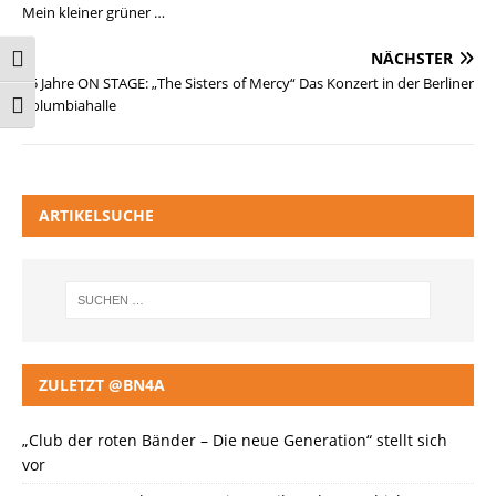
Mein kleiner grüner …
NÄCHSTER
Umschalten auf hohe Kontraste
25 Jahre ON STAGE: „The Sisters of Mercy“ Das Konzert in der Berliner
Columbiahalle
Schrift vergrößern
ARTIKELSUCHE
ZULETZT @BN4A
„Club der roten Bänder – Die neue Generation“ stellt sich
vor