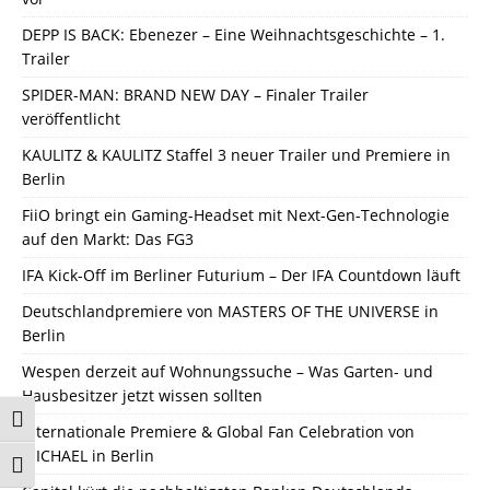
DEPP IS BACK: Ebenezer – Eine Weihnachtsgeschichte – 1.
Trailer
SPIDER-MAN: BRAND NEW DAY – Finaler Trailer
veröffentlicht
KAULITZ & KAULITZ Staffel 3 neuer Trailer und Premiere in
Berlin
FiiO bringt ein Gaming-Headset mit Next-Gen-Technologie
auf den Markt: Das FG3
IFA Kick-Off im Berliner Futurium – Der IFA Countdown läuft
Deutschlandpremiere von MASTERS OF THE UNIVERSE in
Berlin
Wespen derzeit auf Wohnungssuche – Was Garten- und
Hausbesitzer jetzt wissen sollten
Umschalten auf hohe Kontraste
Internationale Premiere & Global Fan Celebration von
MICHAEL in Berlin
Schrift vergrößern