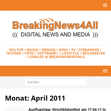
KULTUR / MUSIK / MEDIEN / KINO / TV / STREAMING /
TECHNIK / FOTO / SOFTWARE+ / LIFESTYLE / BÜCHERECKE
/ LOKALES @ BREAKINGNEWS4ALL
Monat:
April 2011
Ausflugstipp: Kirschblütenfest am 17.04.11 in