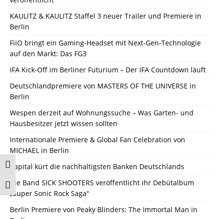
KAULITZ & KAULITZ Staffel 3 neuer Trailer und Premiere in
Berlin
FiiO bringt ein Gaming-Headset mit Next-Gen-Technologie
auf den Markt: Das FG3
IFA Kick-Off im Berliner Futurium – Der IFA Countdown läuft
Deutschlandpremiere von MASTERS OF THE UNIVERSE in
Berlin
Wespen derzeit auf Wohnungssuche – Was Garten- und
Hausbesitzer jetzt wissen sollten
Internationale Premiere & Global Fan Celebration von
MICHAEL in Berlin
Umschalten auf hohe Kontraste
Capital kürt die nachhaltigsten Banken Deutschlands
Die Band SICK SHOOTERS veröffentlicht ihr Debütalbum
Schrift vergrößern
„Super Sonic Rock Saga“
Berlin Premiere von Peaky Blinders: The Immortal Man in