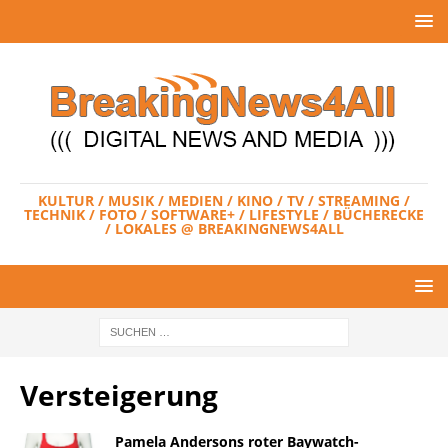
KULTUR / MUSIK / MEDIEN / KINO / TV / STREAMING /
TECHNIK / FOTO / SOFTWARE+ / LIFESTYLE / BÜCHERECKE
/ LOKALES @ BREAKINGNEWS4ALL
Versteigerung
Pamela Andersons roter Baywatch-