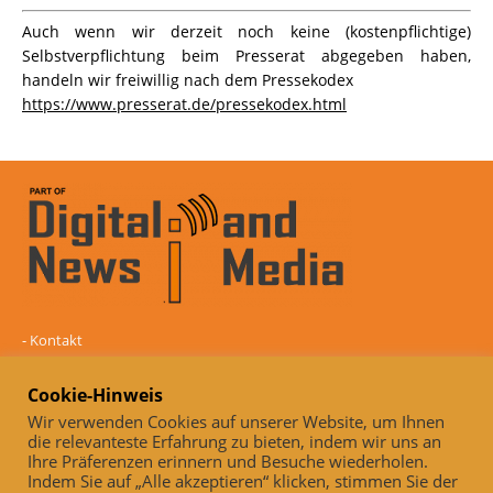
Auch wenn wir derzeit noch keine (kostenpflichtige)
Selbstverpflichtung beim Presserat abgegeben haben,
handeln wir freiwillig nach dem Pressekodex
https://www.presserat.de/pressekodex.html
-
Kontakt
-
Mediadaten
-
Datenschutz
Cookie-Hinweis
-
Impressum
Wir verwenden Cookies auf unserer Website, um Ihnen
die relevanteste Erfahrung zu bieten, indem wir uns an
Online und unabhängig seit 2005
Ihre Präferenzen erinnern und Besuche wiederholen.
Indem Sie auf „Alle akzeptieren“ klicken, stimmen Sie der
Auch, wenn wir derzeit noch keine (kostenpflichtige)