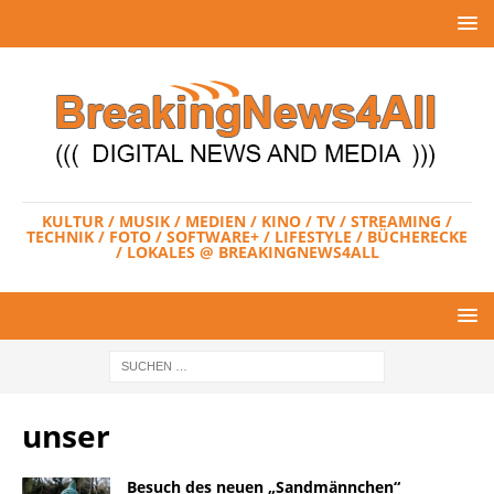
KULTUR / MUSIK / MEDIEN / KINO / TV / STREAMING /
TECHNIK / FOTO / SOFTWARE+ / LIFESTYLE / BÜCHERECKE
/ LOKALES @ BREAKINGNEWS4ALL
unser
Besuch des neuen „Sandmännchen“