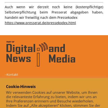
Auch wenn wir derzeit noch keine (kostenpflichtige)
Selbstverpflichtung beim Presserat abgegeben haben,
handeln wir freiwillig nach dem Pressekodex
https://www.presserat.de/pressekodex.html
-
Kontakt
-
Mediadaten
-
Datenschutz
Cookie-Hinweis
-
Impressum
Wir verwenden Cookies auf unserer Website, um Ihnen
die relevanteste Erfahrung zu bieten, indem wir uns an
Online und unabhängig seit 2005
Ihre Präferenzen erinnern und Besuche wiederholen.
Indem Sie auf „Alle akzeptieren“ klicken, stimmen Sie der
Auch, wenn wir derzeit noch keine (kostenpflichtige)