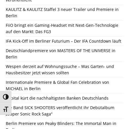
KAULITZ & KAULITZ Staffel 3 neuer Trailer und Premiere in
Berlin
FiiO bringt ein Gaming-Headset mit Next-Gen-Technologie
auf den Markt: Das FG3
IFA Kick-Off im Berliner Futurium – Der IFA Countdown läuft
Deutschlandpremiere von MASTERS OF THE UNIVERSE in
Berlin
Wespen derzeit auf Wohnungssuche – Was Garten- und
Hausbesitzer jetzt wissen sollten
Internationale Premiere & Global Fan Celebration von
MICHAEL in Berlin
Umschalten auf hohe Kontraste
Capital kürt die nachhaltigsten Banken Deutschlands
Die Band SICK SHOOTERS veröffentlicht ihr Debütalbum
Schrift vergrößern
„Super Sonic Rock Saga“
Berlin Premiere von Peaky Blinders: The Immortal Man in