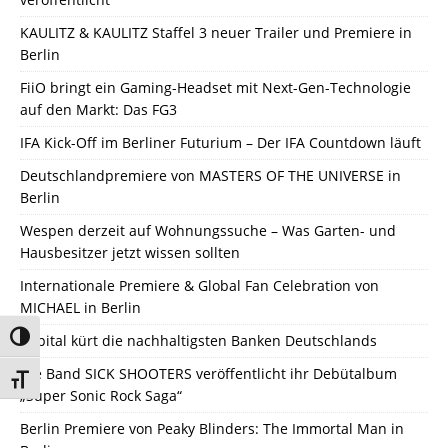
KAULITZ & KAULITZ Staffel 3 neuer Trailer und Premiere in
Berlin
FiiO bringt ein Gaming-Headset mit Next-Gen-Technologie
auf den Markt: Das FG3
IFA Kick-Off im Berliner Futurium – Der IFA Countdown läuft
Deutschlandpremiere von MASTERS OF THE UNIVERSE in
Berlin
Wespen derzeit auf Wohnungssuche – Was Garten- und
Hausbesitzer jetzt wissen sollten
Internationale Premiere & Global Fan Celebration von
MICHAEL in Berlin
Umschalten auf hohe Kontraste
Capital kürt die nachhaltigsten Banken Deutschlands
Die Band SICK SHOOTERS veröffentlicht ihr Debütalbum
Schrift vergrößern
„Super Sonic Rock Saga“
Berlin Premiere von Peaky Blinders: The Immortal Man in