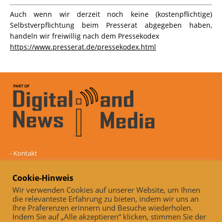
Auch wenn wir derzeit noch keine (kostenpflichtige)
Selbstverpflichtung beim Presserat abgegeben haben,
handeln wir freiwillig nach dem Pressekodex
https://www.presserat.de/pressekodex.html
-
Kontakt
-
Mediadaten
-
Datenschutz
Cookie-Hinweis
-
Impressum
Wir verwenden Cookies auf unserer Website, um Ihnen
die relevanteste Erfahrung zu bieten, indem wir uns an
Online und unabhängig seit 2005
Ihre Präferenzen erinnern und Besuche wiederholen.
Indem Sie auf „Alle akzeptieren“ klicken, stimmen Sie der
Auch, wenn wir derzeit noch keine (kostenpflichtige)