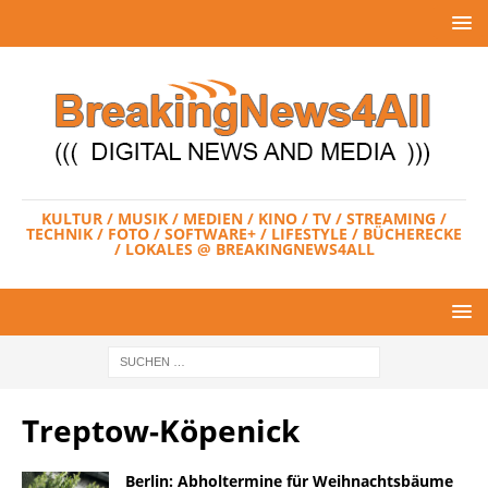
KULTUR / MUSIK / MEDIEN / KINO / TV / STREAMING /
TECHNIK / FOTO / SOFTWARE+ / LIFESTYLE / BÜCHERECKE
/ LOKALES @ BREAKINGNEWS4ALL
Treptow-Köpenick
Berlin: Abholtermine für Weihnachtsbäume