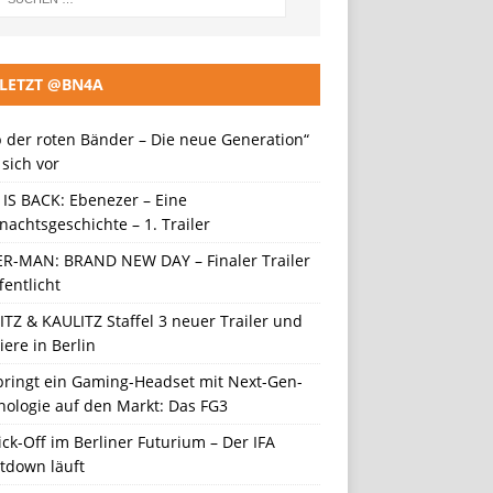
LETZT @BN4A
 der roten Bänder – Die neue Generation“
t sich vor
 IS BACK: Ebenezer – Eine
achtsgeschichte – 1. Trailer
ER-MAN: BRAND NEW DAY – Finaler Trailer
fentlicht
TZ & KAULITZ Staffel 3 neuer Trailer und
ere in Berlin
 bringt ein Gaming-Headset mit Next-Gen-
nologie auf den Markt: Das FG3
ick-Off im Berliner Futurium – Der IFA
tdown läuft