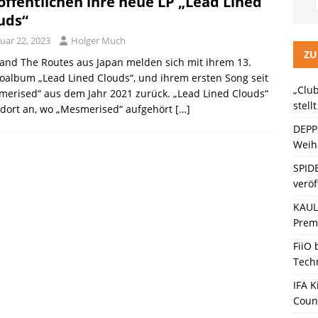
öffentlichen ihre neue LP „Lead Lined
LITZ Staffel 3 neuer Trailer und Premiere in Berlin
KINO / TV /
uds“
uar 22, 2023
Holger Much
ein Gaming-Headset mit Next-Gen-Technologie auf den Markt: Das
ZU
and The Routes aus Japan melden sich mit ihrem 13.
oalbum „Lead Lined Clouds“, und ihrem ersten Song seit
„Club
erised“ aus dem Jahr 2021 zurück. „Lead Lined Clouds“
ten Bänder – Die neue Generation“ stellt sich vor
KINO / TV /
stell
 dort an, wo „Mesmerised“ aufgehört
[…]
DEPP
Weihn
SPID
veröf
KAULI
Premi
FiiO
Tech
IFA K
Coun