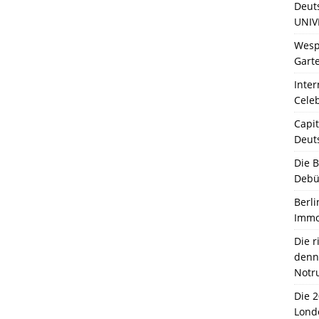
Deut
UNIV
Wesp
Garte
Inter
Celeb
Capit
Deut
Die 
Debü
Berli
Immo
Die 
denn 
Notr
Die 
Lond