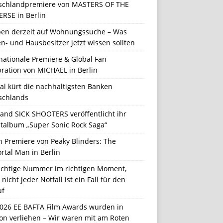
schlandpremiere von MASTERS OF THE
ERSE in Berlin
en derzeit auf Wohnungssuche – Was
n- und Hausbesitzer jetzt wissen sollten
nationale Premiere & Global Fan
ration von MICHAEL in Berlin
al kürt die nachhaltigsten Banken
schlands
Band SICK SHOOTERS veröffentlicht ihr
talbum „Super Sonic Rock Saga“
n Premiere von Peaky Blinders: The
rtal Man in Berlin
richtige Nummer im richtigen Moment,
nicht jeder Notfall ist ein Fall für den
uf
2026 EE BAFTA Film Awards wurden in
on verliehen – Wir waren mit am Roten