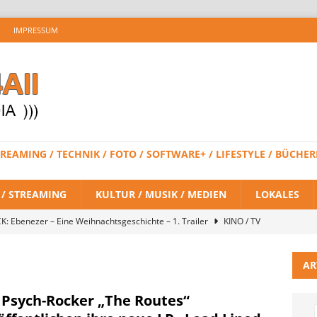
IMPRESSUM
 STREAMING / TECHNIK / FOTO / SOFTWARE+ / LIFESTYLE / BÜC
V / STREAMING
KULTUR / MUSIK / MEDIEN
LOKALES
K: Ebenezer – Eine Weihnachtsgeschichte – 1. Trailer
KINO / TV
AR
 BRAND NEW DAY – Finaler Trailer veröffentlicht
KINO / TV /
 Psych-Rocker „The Routes“