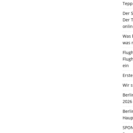
Tepp
Der 
Der T
onlin
Was b
was 
Flugh
Flugh
ein
Erste
Wir s
Berl
2026
Berl
Haup
SPON