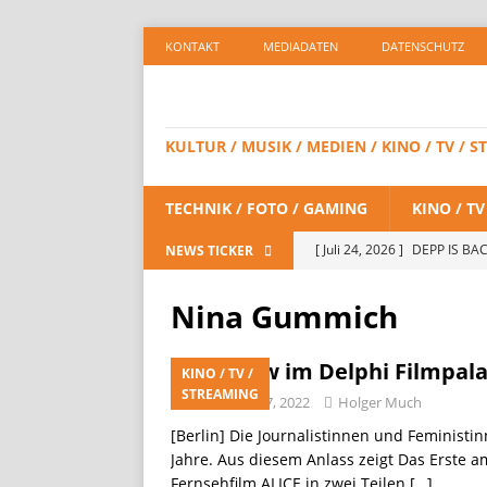
KONTAKT
MEDIADATEN
DATENSCHUTZ
KULTUR / MUSIK / MEDIEN / KINO / TV /
TECHNIK / FOTO / GAMING
KINO / T
[ Juli 24, 2026 ]
DEPP IS BAC
NEWS TICKER
/ STREAMING
Nina Gummich
[ Juli 23, 2026 ]
SPIDER-MAN:
STREAMING
Preview im Delphi Filmpala
KINO / TV /
STREAMING
[ Juli 8, 2026 ]
KAULITZ & KAU
November 17, 2022
Holger Much
[Berlin] Die Journalistinnen und Feminist
STREAMING
Jahre. Aus diesem Anlass zeigt Das Erste 
[ Juli 8, 2026 ]
FiiO bringt 
Fernsehfilm ALICE in zwei Teilen
[…]