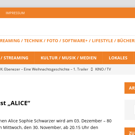
IMPRESSUM
 STREAMING / TECHNIK / FOTO / SOFTWARE+ / LIFESTYLE / BÜC
V / STREAMING
KULTUR / MUSIK / MEDIEN
LOKALES
K: Ebenezer – Eine Weihnachtsgeschichte – 1. Trailer
KINO / TV
AR
 BRAND NEW DAY – Finaler Trailer veröffentlicht
KINO / TV /
st „ALICE“
LITZ Staffel 3 neuer Trailer und Premiere in Berlin
KINO / TV /
innen Alice Sophie Schwarzer wird am 03. Dezember – 80
am Mittwoch, den 30. November, ab 20.15 Uhr den
ein Gaming-Headset mit Next-Gen-Technologie auf den Markt: Das
ZU