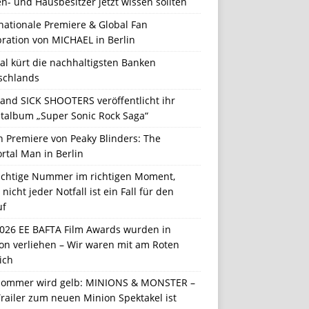
n- und Hausbesitzer jetzt wissen sollten
nationale Premiere & Global Fan
ration von MICHAEL in Berlin
al kürt die nachhaltigsten Banken
schlands
Band SICK SHOOTERS veröffentlicht ihr
talbum „Super Sonic Rock Saga“
n Premiere von Peaky Blinders: The
rtal Man in Berlin
richtige Nummer im richtigen Moment,
nicht jeder Notfall ist ein Fall für den
uf
2026 EE BAFTA Film Awards wurden in
on verliehen – Wir waren mit am Roten
ich
Sommer wird gelb: MINIONS & MONSTER –
railer zum neuen Minion Spektakel ist