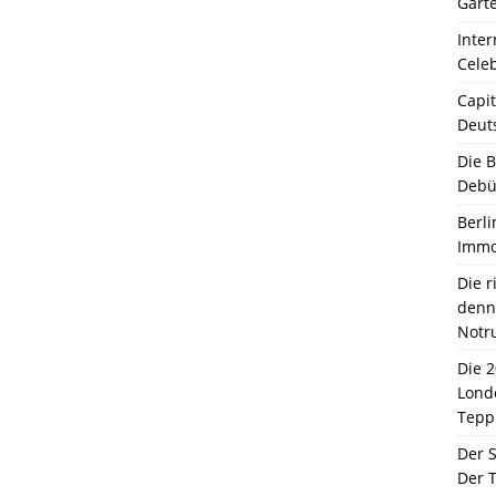
Garte
Inter
Celeb
Capit
Deut
Die 
Debü
Berli
Immo
Die 
denn 
Notr
Die 
Lond
Tepp
Der 
Der T