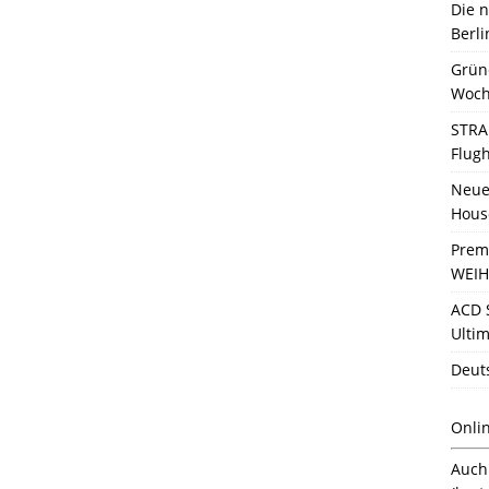
Die 
Berli
Grün
Woch
STRA
Flug
Neue 
Hous
Prem
WEIH
ACD 
Ultim
Deut
Onli
Auc