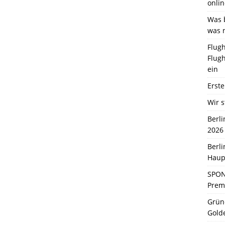
onlin
Was b
was 
Flugh
Flugh
ein
Erste
Wir s
Berl
2026
Berl
Haup
SPON
Premi
Grün
Gold