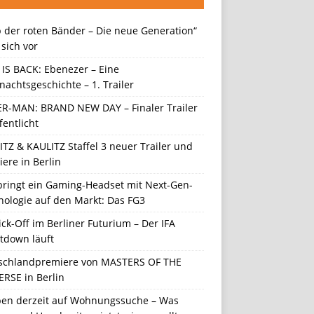
 der roten Bänder – Die neue Generation“
t sich vor
 IS BACK: Ebenezer – Eine
achtsgeschichte – 1. Trailer
ER-MAN: BRAND NEW DAY – Finaler Trailer
fentlicht
TZ & KAULITZ Staffel 3 neuer Trailer und
ere in Berlin
 bringt ein Gaming-Headset mit Next-Gen-
nologie auf den Markt: Das FG3
ick-Off im Berliner Futurium – Der IFA
tdown läuft
schlandpremiere von MASTERS OF THE
ERSE in Berlin
en derzeit auf Wohnungssuche – Was