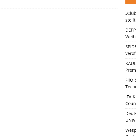
„Club
ten Bänder – Die neue Generation“ stellt sich vor
KINO / TV /
stell
DEPP
Weihn
SPID
veröf
KAULI
Premi
FiiO
Tech
IFA K
Coun
Deut
UNIV
Wesp