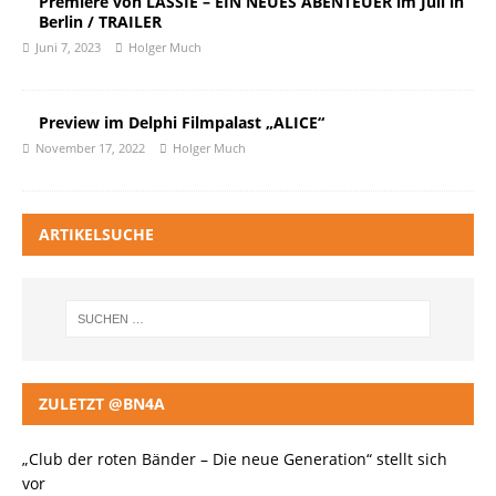
Premiere von LASSIE – EIN NEUES ABENTEUER im Juli in
Berlin / TRAILER
Juni 7, 2023
Holger Much
Preview im Delphi Filmpalast „ALICE“
November 17, 2022
Holger Much
ARTIKELSUCHE
ZULETZT @BN4A
„Club der roten Bänder – Die neue Generation“ stellt sich
vor