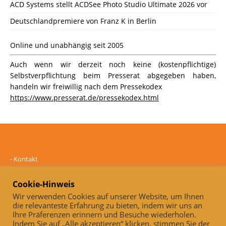
ACD Systems stellt ACDSee Photo Studio Ultimate 2026 vor
Deutschlandpremiere von Franz K in Berlin
Online und unabhängig seit 2005
Auch wenn wir derzeit noch keine (kostenpflichtige)
Selbstverpflichtung beim Presserat abgegeben haben,
handeln wir freiwillig nach dem Pressekodex
https://www.presserat.de/pressekodex.html
-
Kontakt
-
Mediadaten
-
Datenschutz
Cookie-Hinweis
-
Impressum
Wir verwenden Cookies auf unserer Website, um Ihnen
die relevanteste Erfahrung zu bieten, indem wir uns an
Online und unabhängig seit 2005
Ihre Präferenzen erinnern und Besuche wiederholen.
Indem Sie auf „Alle akzeptieren“ klicken, stimmen Sie der